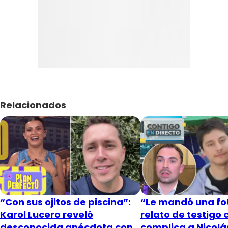
Relacionados
“Con sus ojitos de piscina”:
“Le mandó una fot
Karol Lucero reveló
relato de testigo 
desconocida anécdota con
complica a Nicol