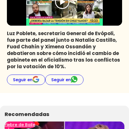
Programas
Club De La Comedia
Contigo en Directo
Plan Perfecto
Luz Poblete, secretaria General de Evópoli,
fue parte del panel junto a Natalia Castillo,
El Tiempo
Fuad Chahín y Ximena Ossandón y
Sabingo
debatieron sobre cómo incidió el cambio de
Todos Los Programas
gabinete en el oficialismo tras los conflictos
por la votación de 10%.
Seguir en
Seguir en
Recomendadas
Fiebre de Baile