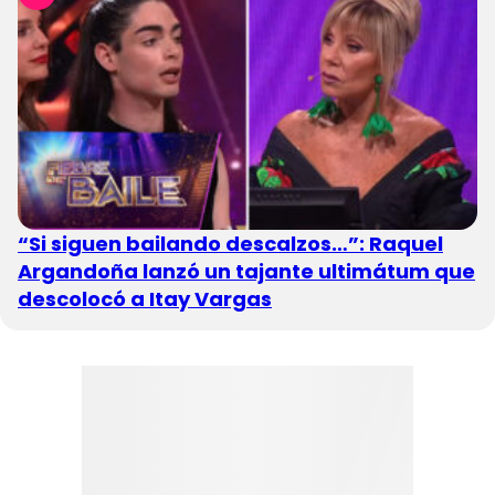
“Si siguen bailando descalzos…”: Raquel
Argandoña lanzó un tajante ultimátum que
descolocó a Itay Vargas