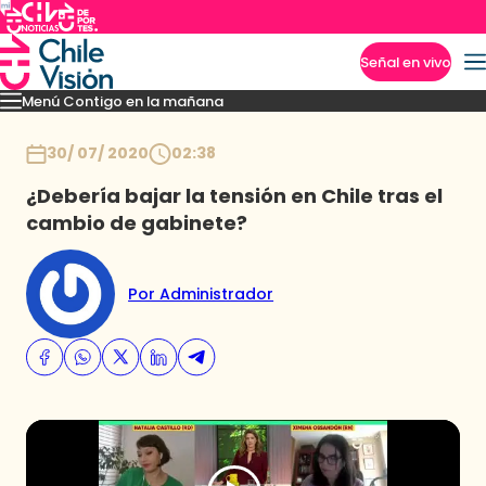
Señal en vivo
Menú Contigo en la mañana
Imperdibles
Momentos
Reportajes
Denuncias
Policial
Política
Espectáculo
Inicio
30/ 07/ 2020
02:38
¿Debería bajar la tensión en Chile tras el
cambio de gabinete?
Por Administrador