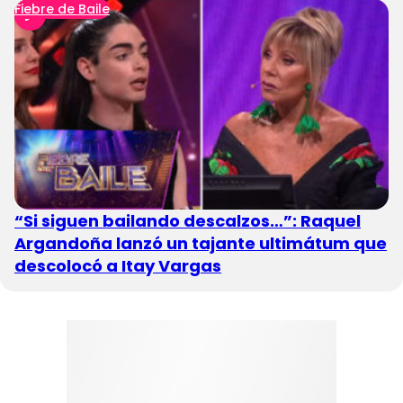
Fiebre de Baile
“Si siguen bailando descalzos…”: Raquel
Argandoña lanzó un tajante ultimátum que
descolocó a Itay Vargas