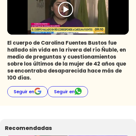
Programas
Club De La Comedia
Contigo en Directo
Plan Perfecto
El cuerpo de Carolina Fuentes Bustos fue
El Tiempo
hallado sin vida en la rivera del río Ñuble, en
Sabingo
medio de preguntas y cuestionamientos
Todos Los Programas
sobre los últimos de la mujer de 42 años que
se encontraba desaparecida hace más de
100 días.
Seguir en
Seguir en
Recomendadas