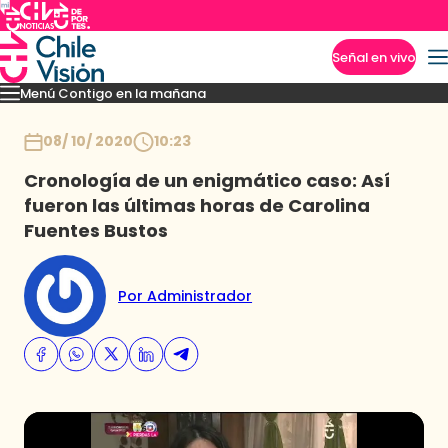
Señal en vivo
Menú Contigo en la mañana
Imperdibles
Momentos
Reportajes
Denuncias
Policial
Política
Espectáculo
Inicio
08/ 10/ 2020
10:23
Cronología de un enigmático caso: Así
fueron las últimas horas de Carolina
Fuentes Bustos
Por Administrador