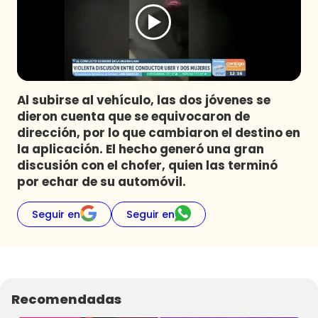
Programas
Club De La Comedia
Contigo en Directo
Plan Perfecto
Al subirse al vehículo, las dos jóvenes se
El Tiempo
dieron cuenta que se equivocaron de
Sabingo
dirección, por lo que cambiaron el destino en
Todos Los Programas
la aplicación. El hecho generó una gran
discusión con el chofer, quien las terminó
por echar de su automóvil.
Seguir en
Seguir en
Recomendadas