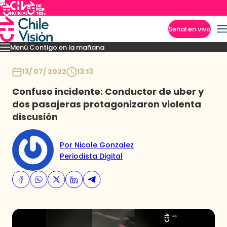
Señal en vivo
Menú Contigo en la mañana
Imperdibles
Momentos
Reportajes
Denuncias
Policial
Política
Espectáculo
Inicio
13/ 07/ 2022
13:13
Confuso incidente: Conductor de uber y
dos pasajeras protagonizaron violenta
discusión
Por Nicole Gonzalez
Periodista Digital