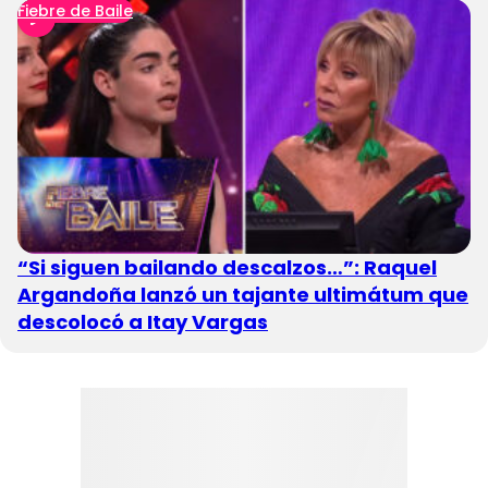
Fiebre de Baile
“Si siguen bailando descalzos…”: Raquel
Argandoña lanzó un tajante ultimátum que
descolocó a Itay Vargas