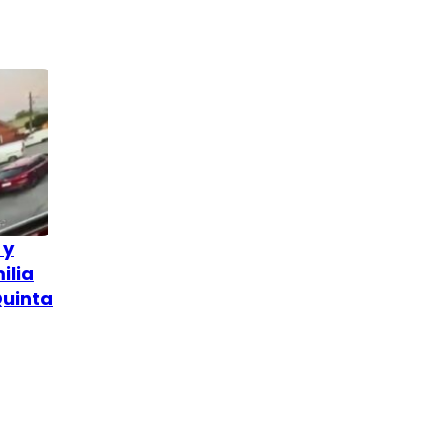
 y
ilia
Quinta