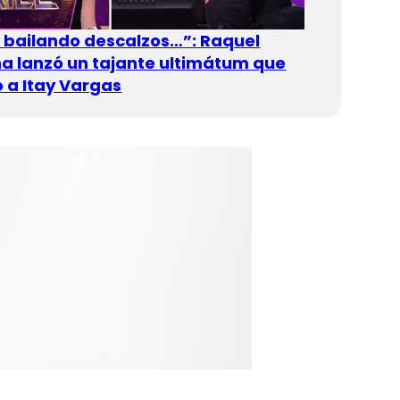
n bailando descalzos…”: Raquel
 lanzó un tajante ultimátum que
 a Itay Vargas