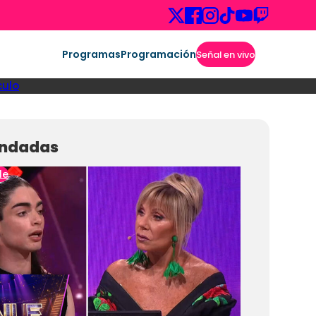
Programas
Programación
Señal en vivo
culo
ndadas
le