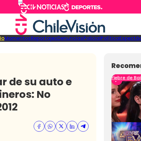
cio
Momentos
Reportajes
Denuncias
Policial
Política
Espectá
Recome
r de su auto e
Fiebre de Bai
ineros: No
2012