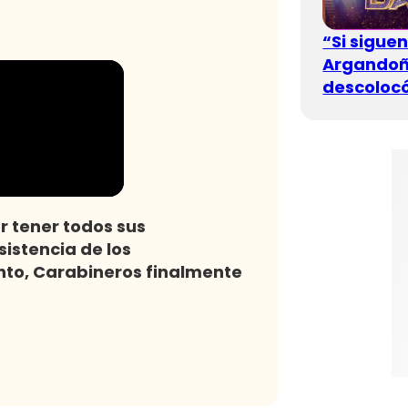
“Si sigue
Argandoña
descolocó
r tener todos sus
istencia de los
nto, Carabineros finalmente