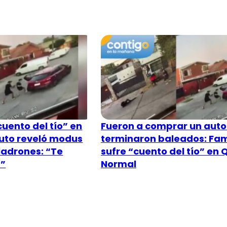
uento del tío” en
Fueron a comprar un auto
uto reveló modus
terminaron baleados: Fam
ladrones: “Te
sufre “cuento del tío” en 
…”
Normal