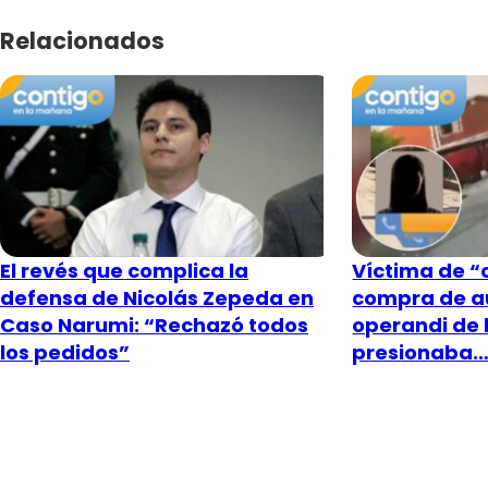
Relacionados
El revés que complica la
Víctima de “c
defensa de Nicolás Zepeda en
compra de a
Caso Narumi: “Rechazó todos
operandi de 
los pedidos”
presionaba