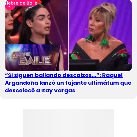
Fiebre de Baile
“Si siguen bailando descalzos…”: Raquel
Argandoña lanzó un tajante ultimátum que
descolocó a Itay Vargas