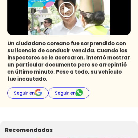
Programas
Club De La Comedia
Contigo en Directo
Plan Perfecto
Un ciudadano coreano fue sorprendido con
El Tiempo
su licencia de conducir vencida. Cuando los
Sabingo
inspectores se le acercaron, intentó mostrar
Todos Los Programas
un particular documento pero se arrepintió
en último minuto. Pese a todo, su vehículo
fue incautado.
Seguir en
Seguir en
Recomendadas