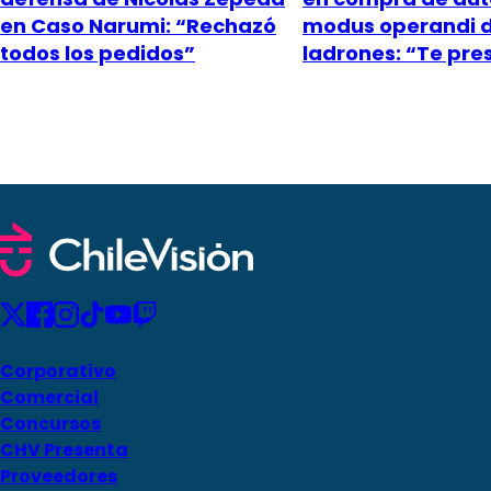
en Caso Narumi: “Rechazó
modus operandi 
todos los pedidos”
ladrones: “Te pr
Corporativo
Comercial
Concursos
CHV Presenta
Proveedores