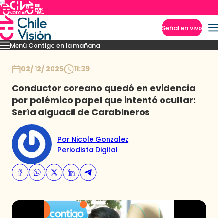
Señal en vivo
Menú Contigo en la mañana
Imperdibles
Momentos
Reportajes
Denuncias
Policial
Política
Espectáculo
Inicio
02/ 12/ 2025
11:39
Conductor coreano quedó en evidencia
por polémico papel que intentó ocultar:
Sería alguacil de Carabineros
Por Nicole Gonzalez
Periodista Digital