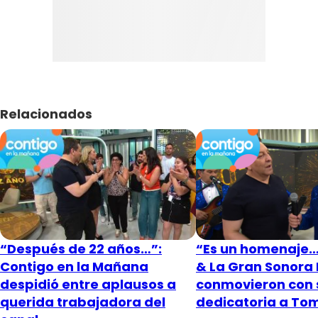
Relacionados
“Después de 22 años…”:
“Es un homenaje…”
Contigo en la Mañana
& La Gran Sonora
despidió entre aplausos a
conmovieron con 
querida trabajadora del
dedicatoria a To