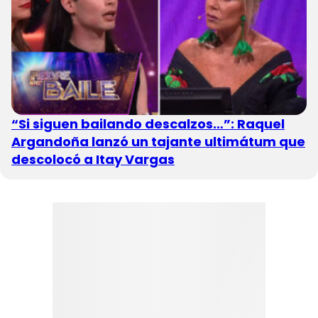
“Si siguen bailando descalzos…”: Raquel
Argandoña lanzó un tajante ultimátum que
descolocó a Itay Vargas