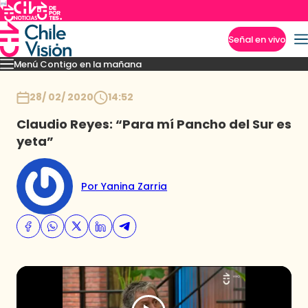
Señal en vivo
Menú Contigo en la mañana
Imperdibles
Momentos
Reportajes
Denuncias
Policial
Política
Espectáculo
Inicio
28/ 02/ 2020
14:52
Claudio Reyes: “Para mí Pancho del Sur es
yeta”
Por Yanina Zarria