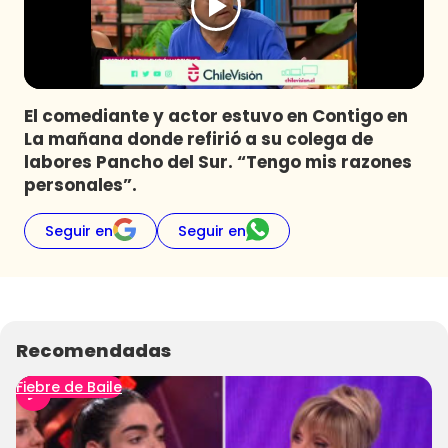
Programas
Club De La Comedia
Contigo en Directo
Plan Perfecto
El comediante y actor estuvo en Contigo en
La mañana donde refirió a su colega de
El Tiempo
labores Pancho del Sur. “Tengo mis razones
Sabingo
personales”.
Todos Los Programas
Seguir en
Seguir en
Recomendadas
Fiebre de Baile