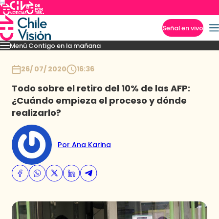
Señal en vivo
Menú Contigo en la mañana
Imperdibles
Momentos
Reportajes
Denuncias
Policial
Política
Espectáculo
Inicio
26/ 07/ 2020
16:36
Todo sobre el retiro del 10% de las AFP:
¿Cuándo empieza el proceso y dónde
realizarlo?
Por Ana Karina