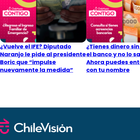
¿Vuelve el IFE? Diputado
¿Tienes dinero sin
Naranjo le pide al presidente
el banco y no lo s
Boric que “impulse
Ahora puedes ent
nuevamente la medida”
con tu nombre