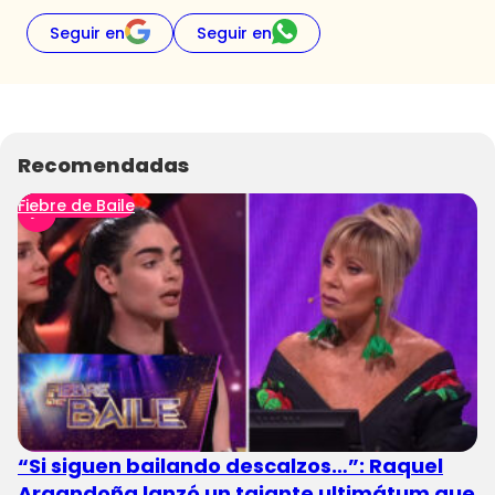
Seguir en
Seguir en
Recomendadas
Fiebre de Baile
“Si siguen bailando descalzos…”: Raquel
Argandoña lanzó un tajante ultimátum que