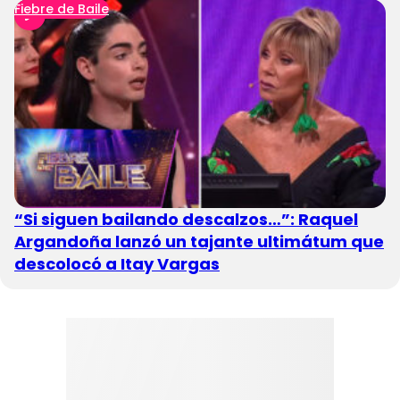
Fiebre de Baile
“Si siguen bailando descalzos…”: Raquel
Argandoña lanzó un tajante ultimátum que
descolocó a Itay Vargas