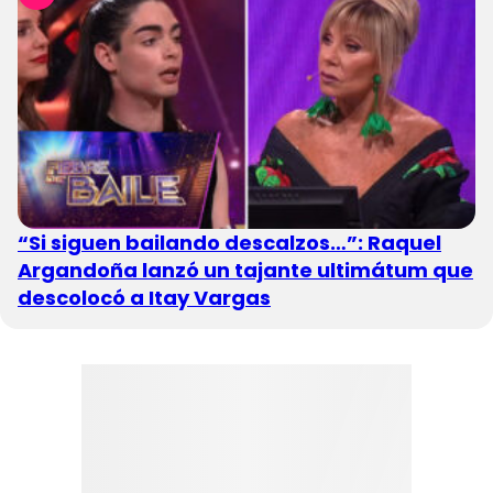
“Si siguen bailando descalzos…”: Raquel
Argandoña lanzó un tajante ultimátum que
descolocó a Itay Vargas