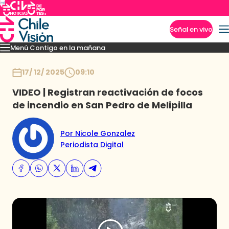
Señal en vivo
Menú Contigo en la mañana
Imperdibles
Momentos
Reportajes
Denuncias
Policial
Política
Espectáculo
Inicio
17/ 12/ 2025
09:10
VIDEO | Registran reactivación de focos
de incendio en San Pedro de Melipilla
Por Nicole Gonzalez
Periodista Digital