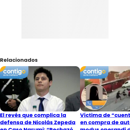
Relacionados
El revés que complica la
Víctima de “cuent
defensa de Nicolás Zepeda
en compra de aut
en Caso Narumi: “Rechazó
modus operandi 