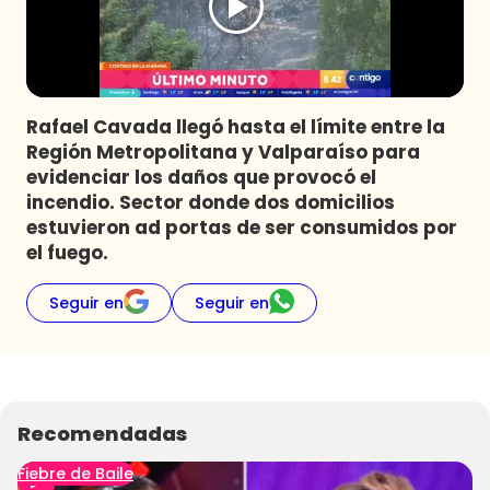
Programas
Club De La Comedia
Contigo en Directo
Plan Perfecto
Rafael Cavada llegó hasta el límite entre la
Región Metropolitana y Valparaíso para
El Tiempo
evidenciar los daños que provocó el
Sabingo
incendio. Sector donde dos domicilios
Todos Los Programas
estuvieron ad portas de ser consumidos por
el fuego.
Seguir en
Seguir en
Recomendadas
Fiebre de Baile