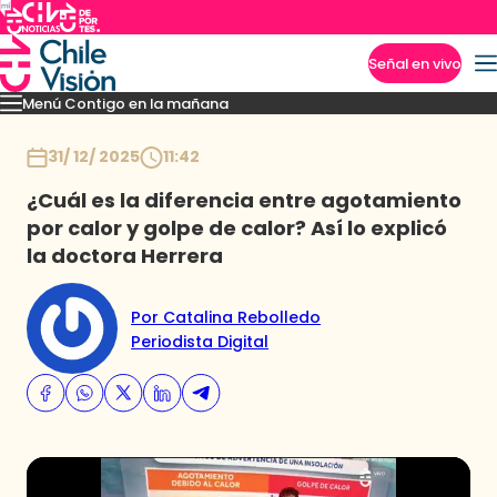
Señal en vivo
Menú Contigo en la mañana
Imperdibles
Momentos
Reportajes
Denuncias
Policial
Política
Espectáculo
Inicio
31/ 12/ 2025
11:42
¿Cuál es la diferencia entre agotamiento
por calor y golpe de calor? Así lo explicó
la doctora Herrera
Por Catalina Rebolledo
Periodista Digital