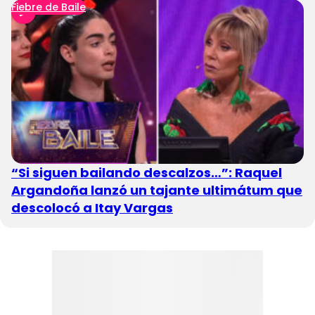
Fiebre de Baile
“Si siguen bailando descalzos…”: Raquel
Argandoña lanzó un tajante ultimátum que
descolocó a Itay Vargas