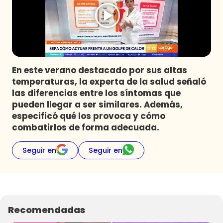
Programas
Club De La Comedia
Contigo en Directo
Plan Perfecto
En este verano destacado por sus altas
El Tiempo
temperaturas, la experta de la salud señaló
Sabingo
las diferencias entre los síntomas que
Todos Los Programas
pueden llegar a ser similares. Además,
especificó qué los provoca y cómo
combatirlos de forma adecuada.
Seguir en
Seguir en
Recomendadas