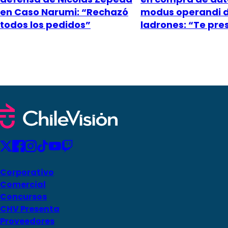
en Caso Narumi: “Rechazó
modus operandi 
todos los pedidos”
ladrones: “Te pr
Corporativo
Comercial
Concursos
CHV Presenta
Proveedores