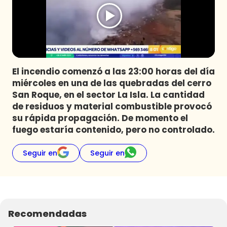
Programas
Club De La Comedia
Contigo en Directo
Plan Perfecto
El incendio comenzó a las 23:00 horas del día
El Tiempo
miércoles en una de las quebradas del cerro
Sabingo
San Roque, en el sector La Isla. La cantidad
Todos Los Programas
de residuos y material combustible provocó
su rápida propagación. De momento el
fuego estaría contenido, pero no controlado.
Seguir en
Seguir en
Recomendadas