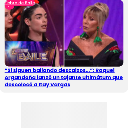
Fiebre de Baile
“Si siguen bailando descalzos…”: Raquel
Argandoña lanzó un tajante ultimátum que
descolocó a Itay Vargas