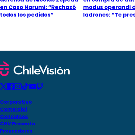
en Caso Narumi: “Rechazó
modus operandi 
todos los pedidos”
ladrones: “Te pr
Corporativo
Comercial
Concursos
CHV Presenta
Proveedores