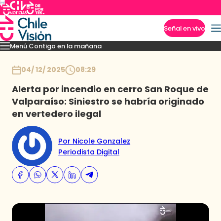
Señal en vivo
Menú Contigo en la mañana
Imperdibles
Momentos
Reportajes
Denuncias
Policial
Política
Espectáculo
Inicio
04/ 12/ 2025
08:29
Alerta por incendio en cerro San Roque de
Valparaíso: Siniestro se habría originado
en vertedero ilegal
Por Nicole Gonzalez
Periodista Digital