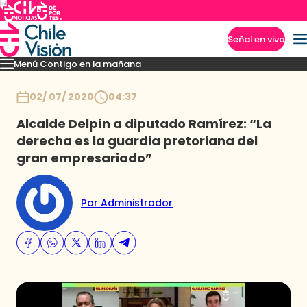
Señal en vivo
Menú Contigo en la mañana
Imperdibles
Momentos
Reportajes
Denuncias
Policial
Política
Espectáculo
Inicio
02/ 07/ 2020
04:37
Alcalde Delpín a diputado Ramírez: “La
derecha es la guardia pretoriana del
gran empresariado”
Por Administrador