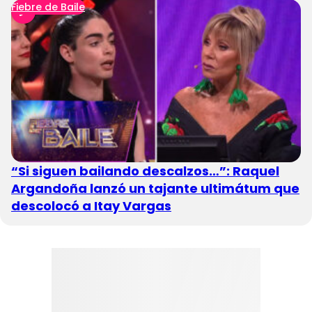
Fiebre de Baile
“Si siguen bailando descalzos…”: Raquel
Argandoña lanzó un tajante ultimátum que
descolocó a Itay Vargas