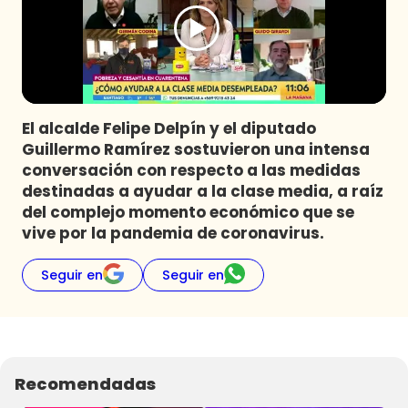
Programas
Club De La Comedia
Contigo en Directo
Plan Perfecto
El alcalde Felipe Delpín y el diputado
El Tiempo
Guillermo Ramírez sostuvieron una intensa
Sabingo
conversación con respecto a las medidas
Todos Los Programas
destinadas a ayudar a la clase media, a raíz
del complejo momento económico que se
vive por la pandemia de coronavirus.
Seguir en
Seguir en
Recomendadas