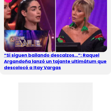
“Si siguen bailando descalzos…”: Raquel
Argandoña lanzó un tajante ultimátum que
descolocó a Itay Vargas