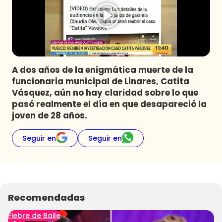
Programas
Club De La Comedia
Contigo en Directo
Plan Perfecto
A dos años de la enigmática muerte de la
El Tiempo
funcionaria municipal de Linares, Catita
Sabingo
Vásquez, aún no hay claridad sobre lo que
Todos Los Programas
pasó realmente el día en que desapareció la
joven de 28 años.
Seguir en
Seguir en
Recomendadas
Fiebre de Baile