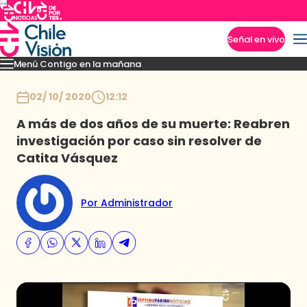
Señal en vivo
Menú Contigo en la mañana
Imperdibles
Momentos
Reportajes
Denuncias
Policial
Política
Espectáculo
Inicio
02/ 10/ 2020
12:12
A más de dos años de su muerte: Reabren
investigación por caso sin resolver de
Catita Vásquez
Por Administrador