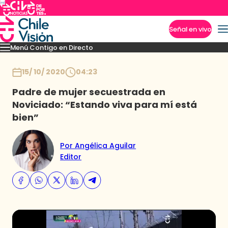
Señal en vivo
Menú Contigo en Directo
Imperdibles
Momentos
Novedades
Inicio
15/ 10/ 2020
04:23
Padre de mujer secuestrada en
Noviciado: “Estando viva para mí está
bien”
Por Angélica Aguilar
Editor