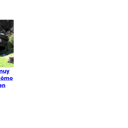
 muy
 cómo
en