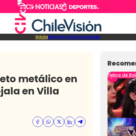
Inicio
Momentos
Novedades
Recome
jeto metálico en
Fiebre de Bai
ala en Villa