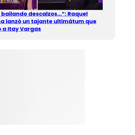
n bailando descalzos…”: Raquel
 lanzó un tajante ultimátum que
 a Itay Vargas