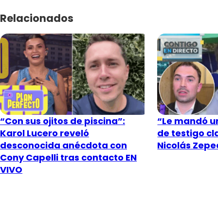
Relacionados
“Con sus ojitos de piscina”:
“Le mandó un
Karol Lucero reveló
de testigo c
desconocida anécdota con
Nicolás Zeped
Cony Capelli tras contacto EN
VIVO