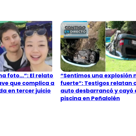
a foto…”: El relato
“Sentimos una explosión
lave que complica a
fuerte”: Testigos relatan
a en tercer juicio
auto desbarrancó y cayó 
piscina en Peñalolén