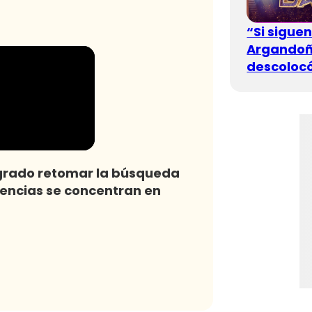
“Si sigue
Argandoña
descolocó
grado retomar la búsqueda
igencias se concentran en