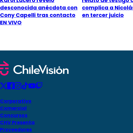
Karol Lucero reveló
relato de testigo 
desconocida anécdota con
complica a Nicol
Cony Capelli tras contacto
en tercer juicio
EN VIVO
Corporativo
Comercial
Concursos
CHV Presenta
Proveedores