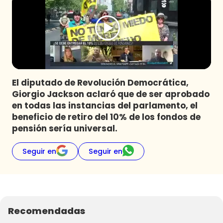
Programas
Club De La Comedia
Contigo en Directo
Plan Perfecto
El Tiempo
El diputado de Revolución Democrática,
Sabingo
Giorgio Jackson aclaró que de ser aprobado
Todos Los Programas
en todas las instancias del parlamento, el
beneficio de retiro del 10% de los fondos de
pensión sería universal.
Seguir en
Seguir en
Recomendadas