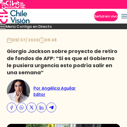
Señal en vivo
Menú Contigo en Directo
Imperdibles
Momentos
Novedades
Inicio
09/ 07/ 2020
06:48
Giorgio Jackson sobre proyecto de retiro
de fondos de AFP: “Si es que el Gobierno
le pusiera urgencia esto podría salir en
una semana”
Por Angélica Aguilar
Editor