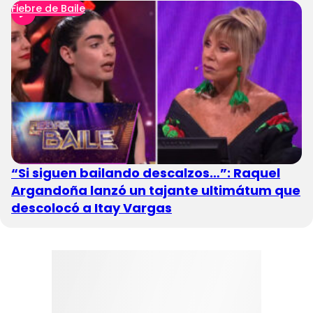
Fiebre de Baile
“Si siguen bailando descalzos…”: Raquel
Argandoña lanzó un tajante ultimátum que
descolocó a Itay Vargas