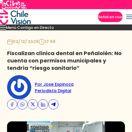
Señal en vivo
Menú Contigo en Directo
Imperdibles
Momentos
Novedades
Inicio
02/ 12/ 2025
17:59
Fiscalizan clínica dental en Peñalolén: No
cuenta con permisos municipales y
tendría “riesgo sanitario”
Por Jose Espinoza
Periodista Digital