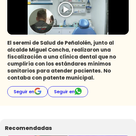
Programas
Club De La Comedia
Contigo en Directo
Plan Perfecto
El seremi de Salud de Peñalolén, junto al
El Tiempo
alcalde Miguel Concha, realizaron una
Sabingo
fiscalización a una clínica dental que no
Todos Los Programas
cumpliría con los estándares mínimos
sanitarios para atender pacientes. No
contaba con patente municipal.
Seguir en
Seguir en
Recomendadas