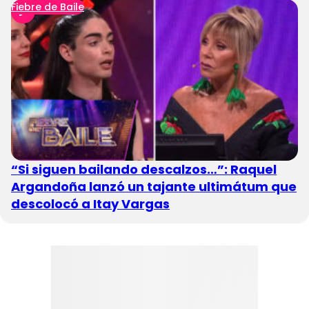
Fiebre de Baile
“Si siguen bailando descalzos…”: Raquel
Argandoña lanzó un tajante ultimátum que
descolocó a Itay Vargas