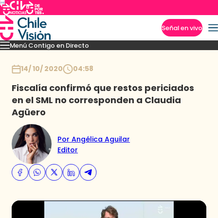
Señal en vivo
Menú Contigo en Directo
Imperdibles
Momentos
Novedades
Inicio
14/ 10/ 2020
04:58
Fiscalía confirmó que restos periciados
en el SML no corresponden a Claudia
Agüero
Por Angélica Aguilar
Editor