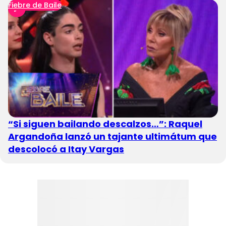
Fiebre de Baile
“Si siguen bailando descalzos…”: Raquel
Argandoña lanzó un tajante ultimátum que
descolocó a Itay Vargas