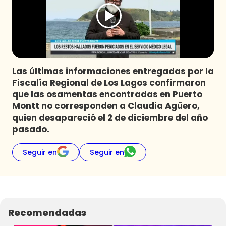
Programas
Club De La Comedia
Contigo en Directo
Plan Perfecto
Las últimas informaciones entregadas por la
El Tiempo
Fiscalía Regional de Los Lagos confirmaron
Sabingo
que las osamentas encontradas en Puerto
Todos Los Programas
Montt no corresponden a Claudia Agüero,
quien desapareció el 2 de diciembre del año
pasado.
Seguir en
Seguir en
Recomendadas