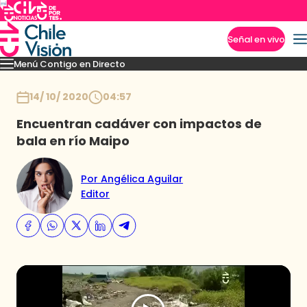
Señal en vivo
Menú Contigo en Directo
Imperdibles
Momentos
Novedades
Inicio
14/ 10/ 2020
04:57
Encuentran cadáver con impactos de
bala en río Maipo
Por Angélica Aguilar
Editor