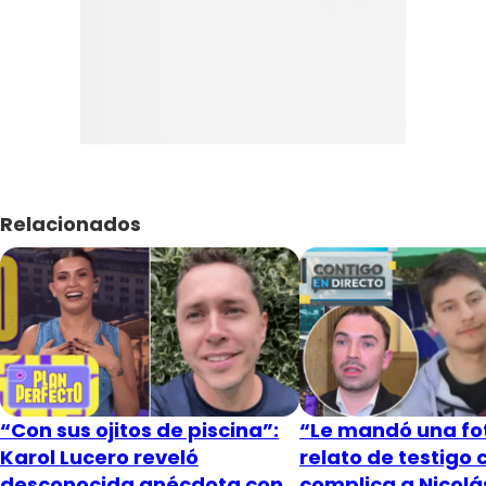
Relacionados
“Con sus ojitos de piscina”:
“Le mandó una fot
Karol Lucero reveló
relato de testigo 
desconocida anécdota con
complica a Nicol