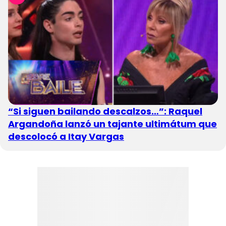
“Si siguen bailando descalzos…”: Raquel
Argandoña lanzó un tajante ultimátum que
descolocó a Itay Vargas