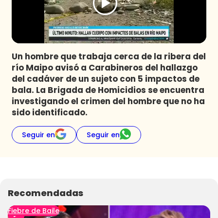
Programas
Club De La Comedia
Contigo en Directo
Plan Perfecto
Un hombre que trabaja cerca de la ribera del
río Maipo avisó a Carabineros del hallazgo
El Tiempo
del cadáver de un sujeto con 5 impactos de
Sabingo
bala. La Brigada de Homicidios se encuentra
Todos Los Programas
investigando el crimen del hombre que no ha
sido identificado.
Seguir en
Seguir en
Recomendadas
Fiebre de Baile