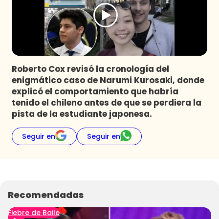
Programas
Club De La Comedia
Contigo en Directo
Plan Perfecto
Roberto Cox revisó la cronología del
El Tiempo
enigmático caso de Narumi Kurosaki, donde
Sabingo
explicó el comportamiento que habría
Todos Los Programas
tenido el chileno antes de que se perdiera la
pista de la estudiante japonesa.
Seguir en
Seguir en
Recomendadas
Fiebre de Baile