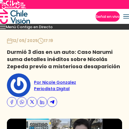
Señal en vivo
Menú Contigo en Directo
Imperdibles
Momentos
Novedades
Inicio
12/ 05/ 2025
17:19
Durmió 3 días en un auto: Caso Narumi
suma detalles inéditos sobre Nicolás
Zepeda previo a misteriosa desaparición
Por Nicole Gonzalez
Periodista Digital