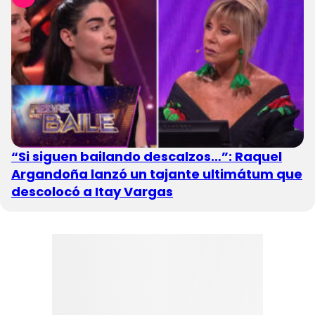
“Si siguen bailando descalzos…”: Raquel
Argandoña lanzó un tajante ultimátum que
descolocó a Itay Vargas