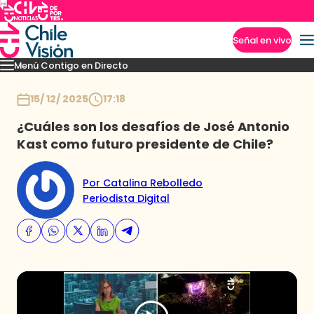
Señal en vivo
Menú Contigo en Directo
Imperdibles
Momentos
Novedades
Inicio
15/ 12/ 2025
17:18
¿Cuáles son los desafíos de José Antonio
Kast como futuro presidente de Chile?
Por Catalina Rebolledo
Periodista Digital