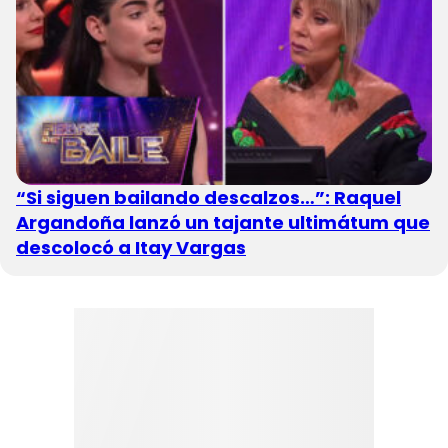
“Si siguen bailando descalzos…”: Raquel
Argandoña lanzó un tajante ultimátum que
descolocó a Itay Vargas