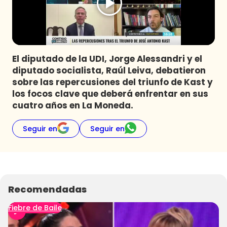
Programas
Club De La Comedia
Contigo en Directo
Plan Perfecto
El diputado de la UDI, Jorge Alessandri y el
diputado socialista, Raúl Leiva, debatieron
El Tiempo
sobre las repercusiones del triunfo de Kast y
Sabingo
los focos clave que deberá enfrentar en sus
Todos Los Programas
cuatro años en La Moneda.
Seguir en
Seguir en
Recomendadas
Fiebre de Baile