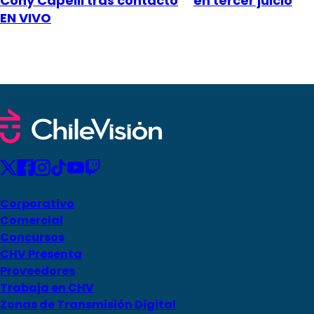
Cony Capelli tras contacto
en tercer juicio
EN VIVO
Corporativo
Comercial
Concursos
CHV Presenta
Proveedores
Trabaja en CHV
Zonas de Transmisión Digital