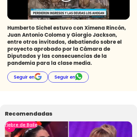
Programas
Club De La Comedia
Contigo en Directo
Humberto Sichel estuvo con Ximena Rincón,
Plan Perfecto
Juan Antonio Coloma y Giorgio Jackson,
entre otros invitados, debatiendo sobre el
El Tiempo
proyecto aprobado por la Cámara de
Sabingo
Diputados y las consecuencias de la
Todos Los Programas
pandemia para la clase media.
Seguir en
Seguir en
Recomendadas
Fiebre de Baile