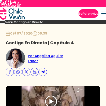
Señal en vivo
Menú Contigo en Directo
Imperdibles
Momentos
Novedades
Inicio
09/ 07/ 2020
05:39
Contigo En Directo | Capítulo 4
Por Angélica Aguilar
Editor