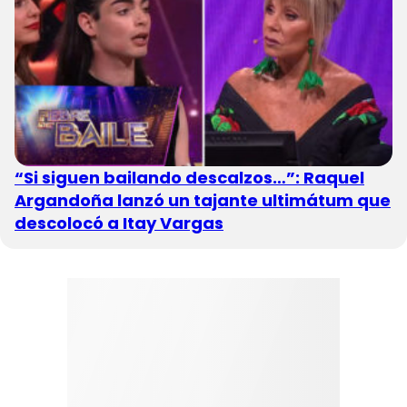
“Si siguen bailando descalzos…”: Raquel
Argandoña lanzó un tajante ultimátum que
descolocó a Itay Vargas