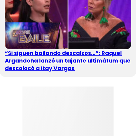
“Si siguen bailando descalzos…”: Raquel
Argandoña lanzó un tajante ultimátum que
descolocó a Itay Vargas