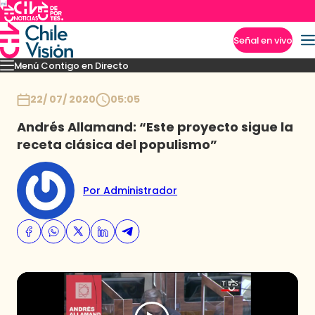
Señal en vivo
Menú Contigo en Directo
Imperdibles
Momentos
Novedades
Inicio
22/ 07/ 2020
05:05
Andrés Allamand: “Este proyecto sigue la
receta clásica del populismo”
Por Administrador