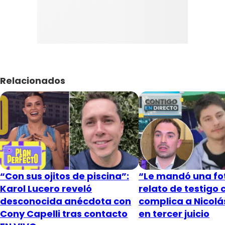
Relacionados
“Con sus ojitos de piscina”:
“Le mandó una fot
Karol Lucero reveló
relato de testigo 
desconocida anécdota con
complica a Nicol
Cony Capelli tras contacto
en tercer juicio