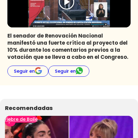
Programas
Club De La Comedia
Contigo en Directo
Plan Perfecto
El senador de Renovación Nacional
manifestó una fuerte crítica al proyecto del
El Tiempo
10% durante los comentarios previos a la
Sabingo
votación que se lleva a cabo en el Congreso.
Todos Los Programas
Seguir en
Seguir en
Recomendadas
Fiebre de Baile