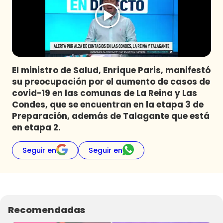
Programas
Club De La Comedia
Contigo en Directo
Plan Perfecto
El ministro de Salud, Enrique Paris, manifestó
El Tiempo
su preocupación por el aumento de casos de
Sabingo
covid-19 en las comunas de La Reina y Las
Todos Los Programas
Condes, que se encuentran en la etapa 3 de
Preparación, además de Talagante que está
en etapa 2.
Seguir en
Seguir en
Recomendadas