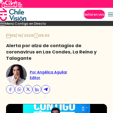
Señal en vivo
Menú Contigo en Directo
Imperdibles
Momentos
Novedades
Inicio
06/ 10/ 2020
05:00
Alerta por alza de contagios de
coronavirus en Las Condes, La Reina y
Talagante
Por Angélica Aguilar
Editor