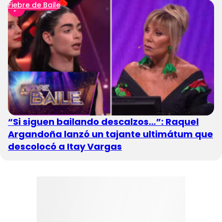
Fiebre de Baile
“Si siguen bailando descalzos…”: Raquel
Argandoña lanzó un tajante ultimátum que
descolocó a Itay Vargas