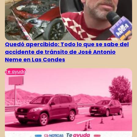
1
2
3
4
Quedó apercibido: Todo lo que se sabe del
accidente de tránsito de José Antonio
Neme en Las Condes
Te ayuda