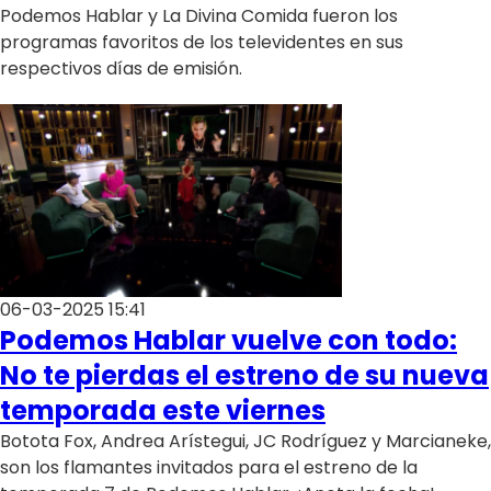
Programas
Podemos Hablar y La Divina Comida fueron los
programas favoritos de los televidentes en sus
Club De La Comedia
respectivos días de emisión.
Contigo en Directo
Plan Perfecto
El Tiempo
Sabingo
Todos Los Programas
06-03-2025 15:41
Podemos Hablar vuelve con todo:
No te pierdas el estreno de su nueva
temporada este viernes
Botota Fox, Andrea Arístegui, JC Rodríguez y Marcianeke,
son los flamantes invitados para el estreno de la