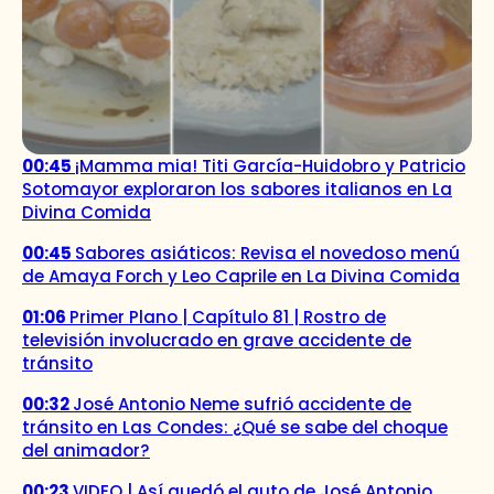
00:45
¡Mamma mia! Titi García-Huidobro y Patricio
Sotomayor exploraron los sabores italianos en La
Divina Comida
00:45
Sabores asiáticos: Revisa el novedoso menú
de Amaya Forch y Leo Caprile en La Divina Comida
01:06
Primer Plano | Capítulo 81 | Rostro de
televisión involucrado en grave accidente de
tránsito
00:32
José Antonio Neme sufrió accidente de
tránsito en Las Condes: ¿Qué se sabe del choque
del animador?
00:23
VIDEO | Así quedó el auto de José Antonio