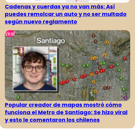
Cadenas y cuerdas ya no van más: Así
puedes remolcar un auto y no ser multado
según nuevo reglamento
Viral
Popular creador de mapas mostró cómo
funciona el Metro de Santiago: Se hizo viral
y esto le comentaron los chilenos