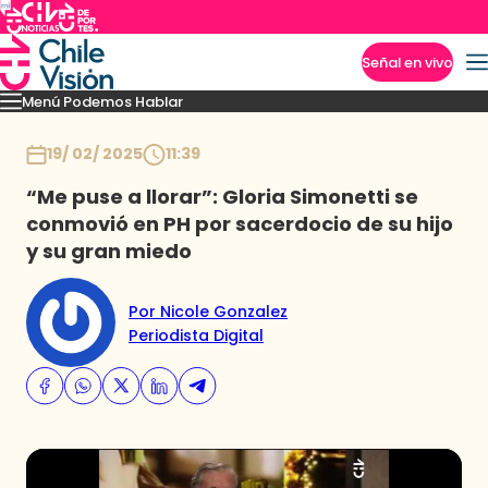
Señal en vivo
Menú Podemos Hablar
Imperdibles
Temporada 8
Momentos
Novedades
Temporadas anteriores
Inicio
19/ 02/ 2025
11:39
“Me puse a llorar”: Gloria Simonetti se
conmovió en PH por sacerdocio de su hijo
y su gran miedo
Por Nicole Gonzalez
Periodista Digital