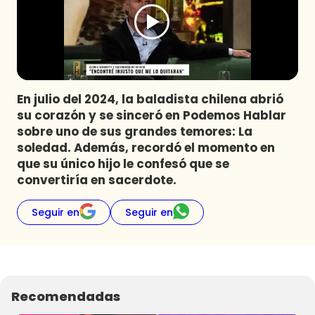
Programas
Club De La Comedia
Contigo en Directo
Plan Perfecto
En julio del 2024, la baladista chilena abrió
El Tiempo
su corazón y se sinceró en Podemos Hablar
Sabingo
sobre uno de sus grandes temores: La
Todos Los Programas
soledad. Además, recordó el momento en
que su único hijo le confesó que se
convertiría en sacerdote.
Seguir en
Seguir en
Recomendadas