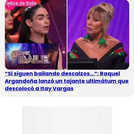
Fiebre de Baile
“Si siguen bailando descalzos…”: Raquel
Argandoña lanzó un tajante ultimátum que
descolocó a Itay Vargas