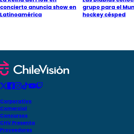
concierto anuncia show en
grupo para el Mun
Latinoamérica
hockey césped
Corporativo
Comercial
Concursos
CHV Presenta
Proveedores