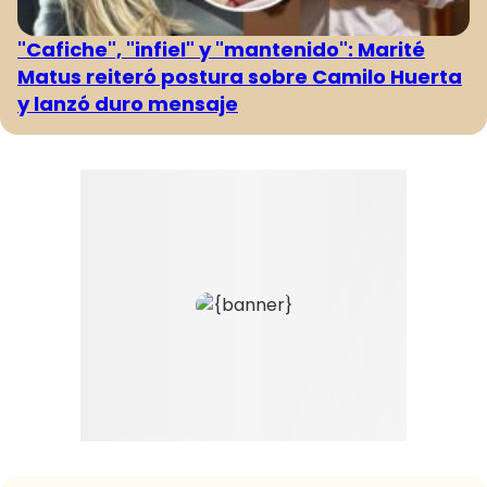
"Cafiche", "infiel" y "mantenido": Marité
Matus reiteró postura sobre Camilo Huerta
y lanzó duro mensaje