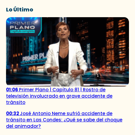
Lo Último
01:06
Primer Plano | Capítulo 81 | Rostro de
televisión involucrado en grave accidente de
tránsito
00:32
José Antonio Neme sufrió accidente de
tránsito en Las Condes: ¿Qué se sabe del choque
del animador?