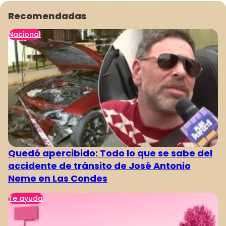
969
970
971
972
973
974
975
Recomendadas
Nacional
Quedó apercibido: Todo lo que se sabe del
accidente de tránsito de José Antonio
Neme en Las Condes
Te ayuda