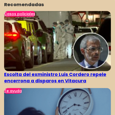
964
965
966
967
968
969
970
Recomendadas
Casos policiales
Escolta del exministro Luis Cordero repele
encerrona a disparos en Vitacura
Te ayuda