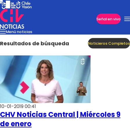
Imperdibles
Señal en vivo
Menú noticias
Internacional
Reportajes
Cazanoticias
Economía
Casos poli
Nacional
Resultados de búsqueda
Noticieros Completos
10-01-2019 00:41
CHV Noticias Central | Miércoles 9
Programas
de enero