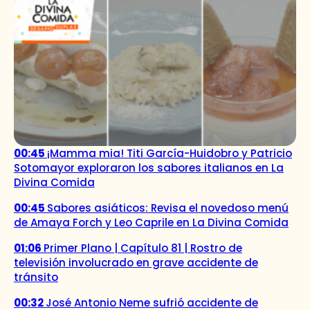
00:45
¡Mamma mia! Titi García-Huidobro y Patricio
Sotomayor exploraron los sabores italianos en La
Divina Comida
00:45
Sabores asiáticos: Revisa el novedoso menú
de Amaya Forch y Leo Caprile en La Divina Comida
01:06
Primer Plano | Capítulo 81 | Rostro de
televisión involucrado en grave accidente de
tránsito
00:32
José Antonio Neme sufrió accidente de