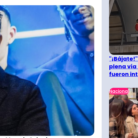
"¡Bájate!
plena vía 
fueron in
Nacional