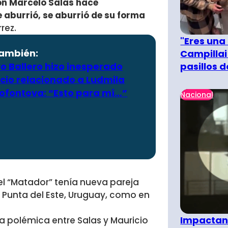
con Marcelo Salas hace
aburrió, se aburrió de su forma
rrez.
"Eres una
también:
Campillai
pasillos 
o Ballero hizo inesperado
cio relacionado a Ludmila
ofontova: “Esto para mí…”
Nacional
l “Matador” tenía nueva pareja
n Punta del Este, Uruguay, como en
Impactant
polémica entre Salas y Mauricio