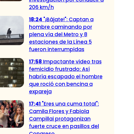
206 km/h
18:24
"¡Bájate!": Captan a
hombre caminando por
plena vía del Metro y 8
estaciones de la Línea 5
fueron interrumpidas
17:58
Impactante video tras
femicidio frustrado: Así
habría escapado el hombre
que roció con bencina a
expareja
17:41
"Eres una cuma total":
Camila Flores y Fabiola
Campillai protagonizan
fuerte cruce en pasillos del
Congreso