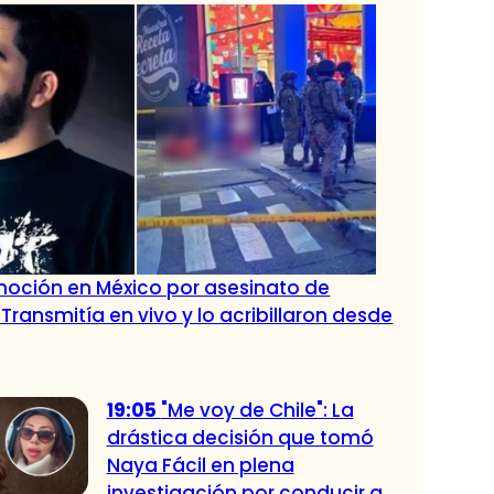
oción en México por asesinato de
 Transmitía en vivo y lo acribillaron desde
19:05
"Me voy de Chile": La
drástica decisión que tomó
Naya Fácil en plena
investigación por conducir a