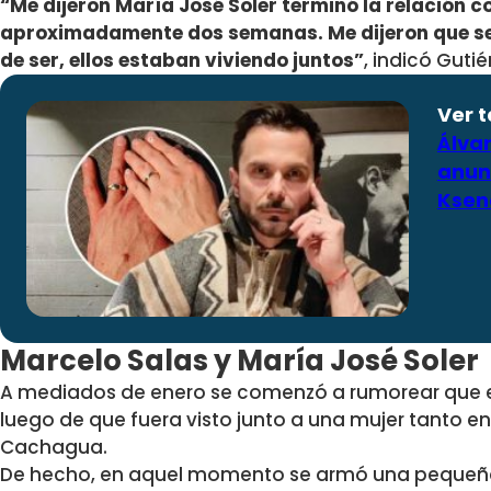
“Me dijeron María José Soler terminó la relación 
aproximadamente dos semanas. Me dijeron que se 
de ser, ellos estaban viviendo juntos”
, indicó Gutié
Ver 
Álvar
anun
Ksen
Marcelo Salas y María José Soler
A mediados de enero se comenzó a rumorear que e
luego de que fuera visto junto a una mujer tanto e
Cachagua.
De hecho, en aquel momento se armó una pequeña 