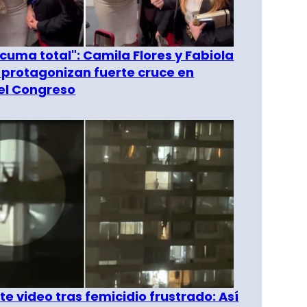
 cuma total": Camila Flores y Fabiola
 protagonizan fuerte cruce en
del Congreso
e video tras femicidio frustrado: Así