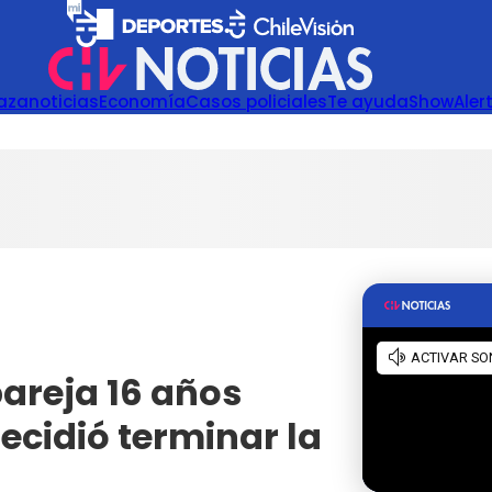
azanoticias
Economía
Casos policiales
Te ayuda
Show
Aler
pareja 16 años
ecidió terminar la