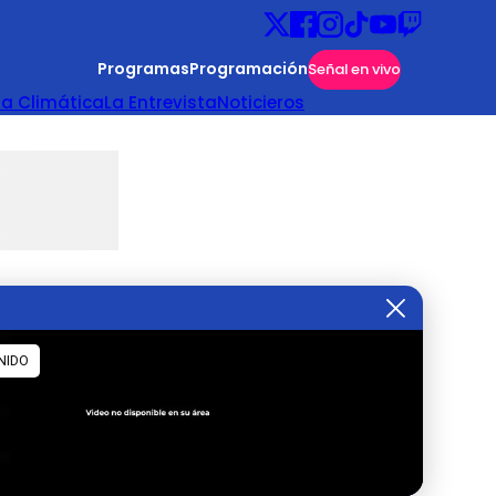
Programas
Programación
Señal en vivo
ta Climática
La Entrevista
Noticieros