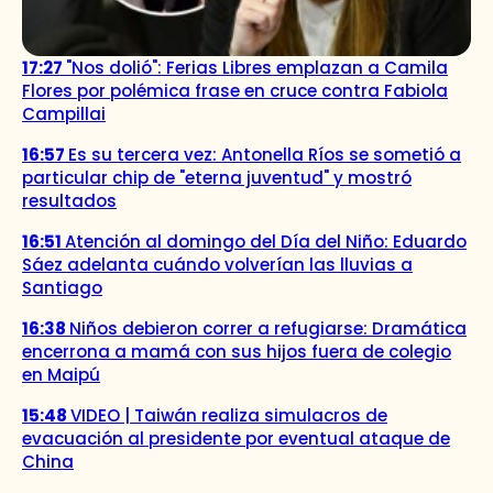
17:27
"Nos dolió": Ferias Libres emplazan a Camila
Flores por polémica frase en cruce contra Fabiola
Campillai
16:57
Es su tercera vez: Antonella Ríos se sometió a
particular chip de "eterna juventud" y mostró
resultados
16:51
Atención al domingo del Día del Niño: Eduardo
Sáez adelanta cuándo volverían las lluvias a
Santiago
16:38
Niños debieron correr a refugiarse: Dramática
encerrona a mamá con sus hijos fuera de colegio
en Maipú
15:48
VIDEO | Taiwán realiza simulacros de
evacuación al presidente por eventual ataque de
China