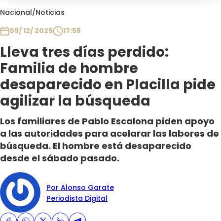
Club De La Comedia
Nacional
/
Noticias
Contigo en Directo
09/ 12/ 2025
17:58
Plan Perfecto
Lleva tres días perdido:
El Tiempo
Familia de hombre
Sabingo
Todos Los Programas
desaparecido en Placilla pide
agilizar la búsqueda
Los familiares de Pablo Escalona piden apoyo
a las autoridades para acelarar las labores de
búsqueda. El hombre está desaparecido
desde el sábado pasado.
Por Alonso Garate
Periodista Digital