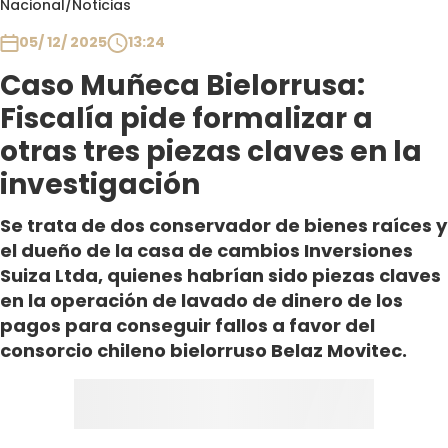
Nacional
/
Noticias
Club De La Comedia
Contigo en Directo
05/ 12/ 2025
13:24
Plan Perfecto
Caso Muñeca Bielorrusa:
El Tiempo
Fiscalía pide formalizar a
Sabingo
otras tres piezas claves en la
Todos Los Programas
investigación
Se trata de dos conservador de bienes raíces y
el dueño de la casa de cambios Inversiones
Suiza Ltda, quienes habrían sido piezas claves
en la operación de lavado de dinero de los
pagos para conseguir fallos a favor del
consorcio chileno bielorruso Belaz Movitec.