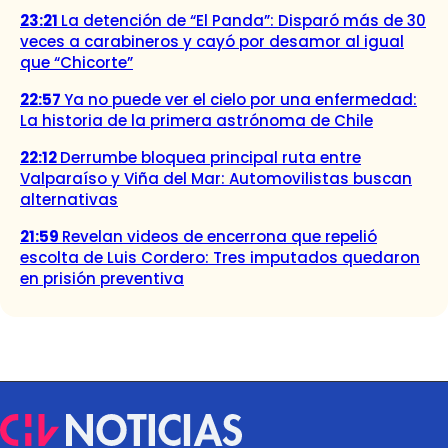
23:21
La detención de “El Panda”: Disparó más de 30
veces a carabineros y cayó por desamor al igual
que “Chicorte”
22:57
Ya no puede ver el cielo por una enfermedad:
La historia de la primera astrónoma de Chile
22:12
Derrumbe bloquea principal ruta entre
Valparaíso y Viña del Mar: Automovilistas buscan
alternativas
21:59
Revelan videos de encerrona que repelió
escolta de Luis Cordero: Tres imputados quedaron
en prisión preventiva