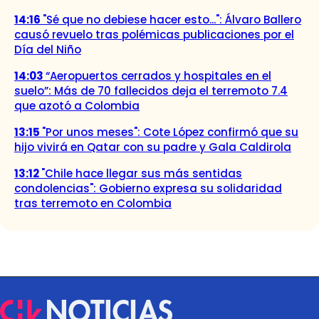
14:16
"Sé que no debiese hacer esto...": Álvaro Ballero
causó revuelo tras polémicas publicaciones por el
Día del Niño
14:03
“Aeropuertos cerrados y hospitales en el
suelo”: Más de 70 fallecidos deja el terremoto 7.4
que azotó a Colombia
13:15
"Por unos meses": Cote López confirmó que su
hijo vivirá en Qatar con su padre y Gala Caldirola
13:12
"Chile hace llegar sus más sentidas
condolencias": Gobierno expresa su solidaridad
tras terremoto en Colombia