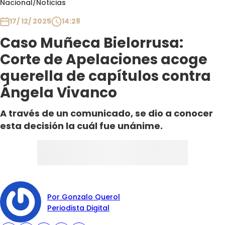
Nacional
/
Noticias
Club De La Comedia
Contigo en Directo
17/ 12/ 2025
14:28
Plan Perfecto
Caso Muñeca Bielorrusa:
El Tiempo
Corte de Apelaciones acoge
Sabingo
querella de capítulos contra
Todos Los Programas
Ángela Vivanco
A través de un comunicado, se dio a conocer
esta decisión la cuál fue unánime.
Por Gonzalo Querol
Periodista Digital