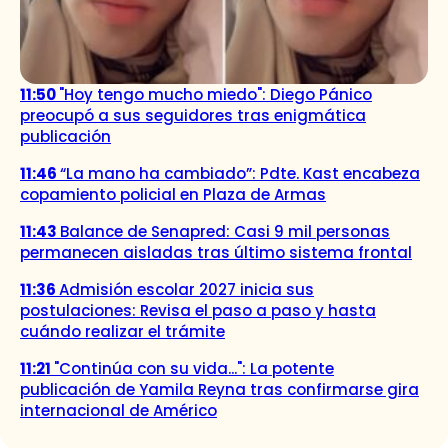
11:50
"Hoy tengo mucho miedo": Diego Pánico
preocupó a sus seguidores tras enigmática
publicación
11:46
“La mano ha cambiado”: Pdte. Kast encabeza
copamiento policial en Plaza de Armas
11:43
Balance de Senapred: Casi 9 mil personas
permanecen aisladas tras último sistema frontal
11:36
Admisión escolar 2027 inicia sus
postulaciones: Revisa el paso a paso y hasta
cuándo realizar el trámite
11:21
"Continúa con su vida...": La potente
publicación de Yamila Reyna tras confirmarse gira
internacional de Américo