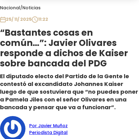
Club De La Comedia
Nacional
/
Noticias
Contigo en Directo
25/ 11/ 2025
11:22
Plan Perfecto
“Bastantes cosas en
El Tiempo
común…”: Javier Olivares
Sabingo
Todos Los Programas
responde a dichos de Kaiser
sobre bancada del PDG
El diputado electo del Partido de la Gente le
contestó al excandidato Johannes Kaiser
luego de que sostuviera que “no puedes poner
a Pamela Jiles con el señor Olivares en una
bancada y pensar que va a funcionar”.
Por Javier Muñoz
Periodista Digital