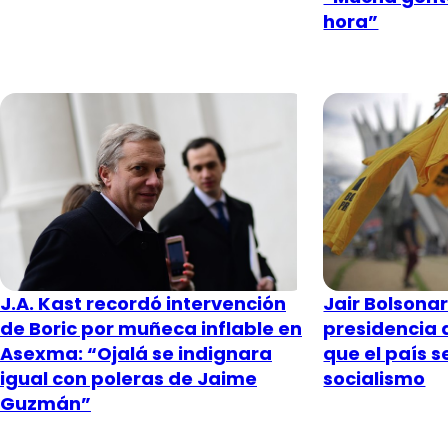
hora”
J.A. Kast recordó intervención
Jair Bolsona
de Boric por muñeca inflable en
presidencia 
Asexma: “Ojalá se indignara
que el país s
igual con poleras de Jaime
socialismo
Guzmán”