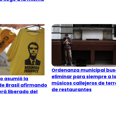
Ordenanza municipal bus
eliminar para siempre a l
ro asumió la
músicos callejeros de ter
de Brasil afirmando
de restaurantes
erá liberado del