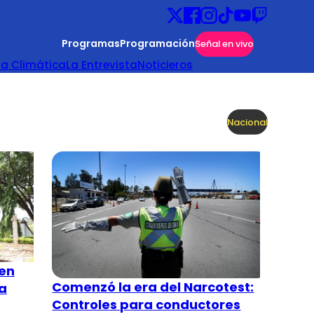
Programas
Programación
Señal en vivo
ta Climática
La Entrevista
Noticieros
Nacional
 en
Comenzó la era del Narcotest:
ra
Controles para conductores