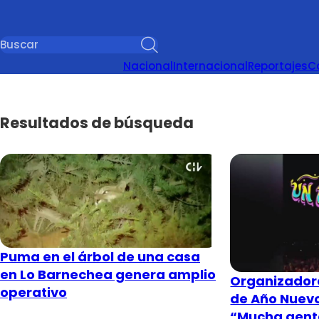
Nacional
Internacional
Reportajes
C
Resultados de búsqueda
Puma en el árbol de una casa
en Lo Barnechea genera amplio
Organizadore
operativo
de Año Nuevo
“Mucha gente