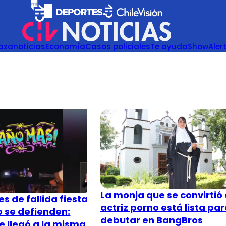
azanoticias
Economía
Casos policiales
Te ayuda
Show
Aler
La monja que se convirtió
s de fallida fiesta
actriz porno está lista pa
 se defienden:
debutar en BangBros
 llegó a la misma