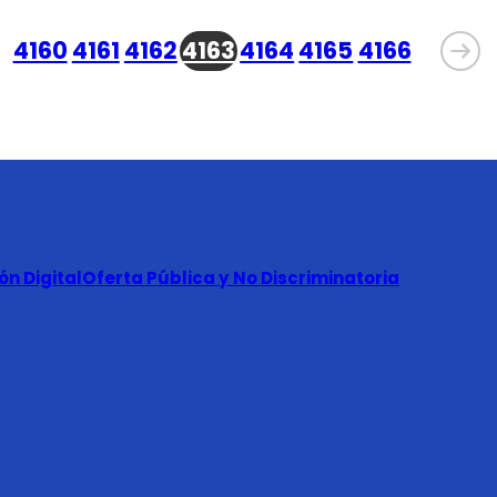
4160
4161
4162
4163
4164
4165
4166
n Digital
Oferta Pública y No Discriminatoria