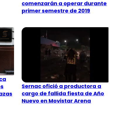
comenzarán a operar durante
primer semestre de 2019
ca
Sernac ofició a productora a
os
cargo de fallida fiesta de Año
razas
Nuevo en Movistar Arena