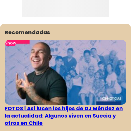
Recomendadas
Show
1044
1045
1046
1047
1048
1049
1050
FOTOS | Así lucen los hijos de DJ Méndez en
la actualidad: Algunos viven en Suecia y
otros en Chile