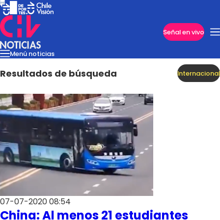
Imperdibles
Señal en vivo
Menú noticias
Internacional
Reportajes
Cazanoticias
Economía
Casos poli
Nacional
Resultados de búsqueda
Internacional
07-07-2020 08:54
Programas
China: Al menos 21 estudiantes