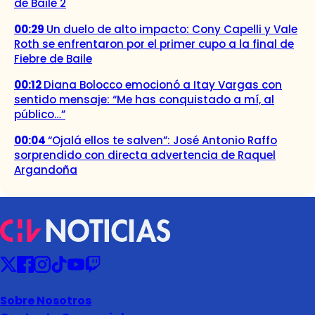
de Baile 2
00:29
Un duelo de alto impacto: Cony Capelli y Vale
Roth se enfrentaron por el primer cupo a la final de
Fiebre de Baile
00:12
Diana Bolocco emocionó a Itay Vargas con
sentido mensaje: “Me has conquistado a mí, al
público…”
00:04
“Ojalá ellos te salven”: José Antonio Raffo
sorprendido con directa advertencia de Raquel
Argandoña
Sobre Nosotros