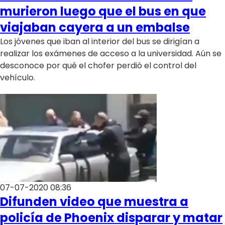
Club De La Comedia
murieron luego que el bus en que
Contigo en Directo
viajaban cayera a un embalse
Plan Perfecto
Los jóvenes que iban al interior del bus se dirigían a
El Tiempo
realizar los exámenes de acceso a la universidad. Aún se
desconoce por qué el chofer perdió el control del
Sabingo
vehículo.
Todos Los Programas
07-07-2020 08:36
Difunden video que muestra a
policía de Phoenix disparar y matar