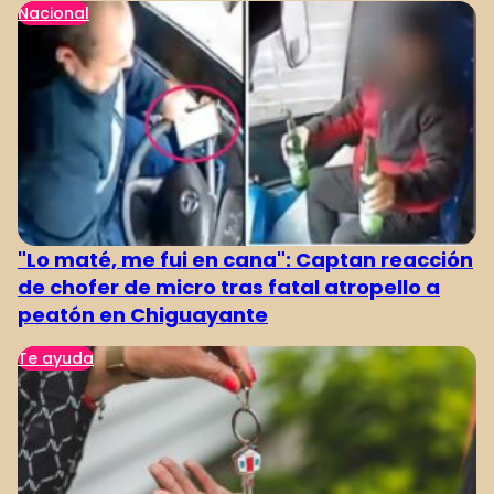
Nacional
"Lo maté, me fui en cana": Captan reacción
de chofer de micro tras fatal atropello a
peatón en Chiguayante
Te ayuda