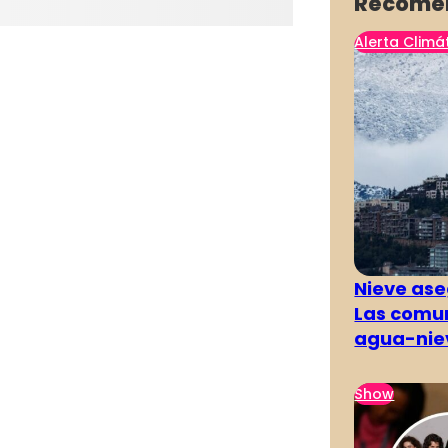
Recome
Alerta Climá
Nieve ase
Las comun
agua-nie
Show