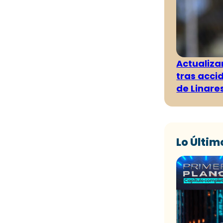
Actualiza
tras acci
de Linare
Lo Últim