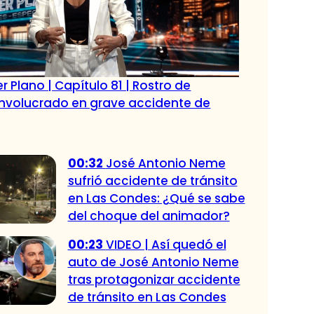
r Plano | Capítulo 81 | Rostro de
 involucrado en grave accidente de
00:32
José Antonio Neme
sufrió accidente de tránsito
en Las Condes: ¿Qué se sabe
del choque del animador?
00:23
VIDEO | Así quedó el
auto de José Antonio Neme
tras protagonizar accidente
de tránsito en Las Condes