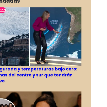
ndadas
tica
gurada y temperaturas bajo cero:
as del centro y sur que tendrán
ve