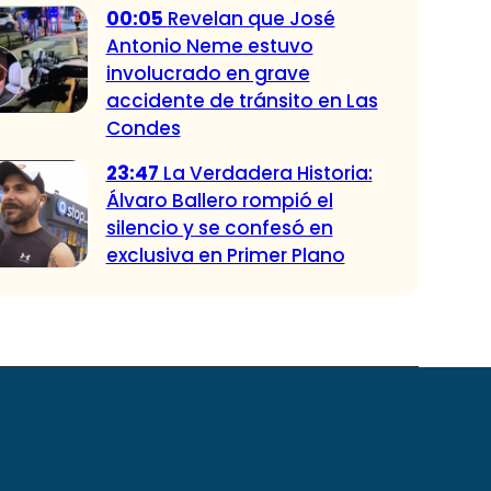
00:05
Revelan que José
Antonio Neme estuvo
involucrado en grave
accidente de tránsito en Las
Condes
23:47
La Verdadera Historia:
Álvaro Ballero rompió el
silencio y se confesó en
exclusiva en Primer Plano