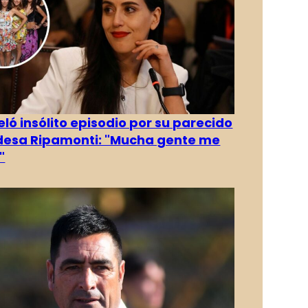
eló insólito episodio por su parecido
desa Ripamonti: "Mucha gente me
"