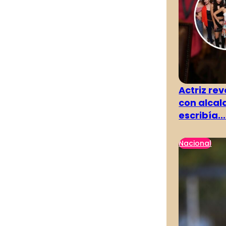
Actriz rev
con alcal
escribía...
Nacional