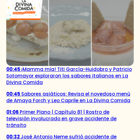
00:45
¡Mamma mia! Titi García-Huidobro y Patricio
Sotomayor exploraron los sabores italianos en La
Divina Comida
00:45
Sabores asiáticos: Revisa el novedoso menú
de Amaya Forch y Leo Caprile en La Divina Comida
01:06
Primer Plano | Capítulo 81 | Rostro de
televisión involucrado en grave accidente de
tránsito
00:32
José Antonio Neme sufrió accidente de