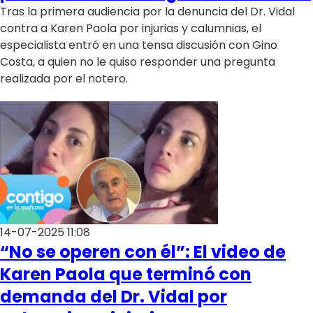
Programas
Tras la primera audiencia por la denuncia del Dr. Vidal
contra a Karen Paola por injurias y calumnias, el
Club De La Comedia
especialista entró en una tensa discusión con Gino
Contigo en Directo
Costa, a quien no le quiso responder una pregunta
Plan Perfecto
realizada por el notero.
El Tiempo
Sabingo
Todos Los Programas
14-07-2025 11:08
“No se operen con él”: El video de
Karen Paola que terminó con
demanda del Dr. Vidal por