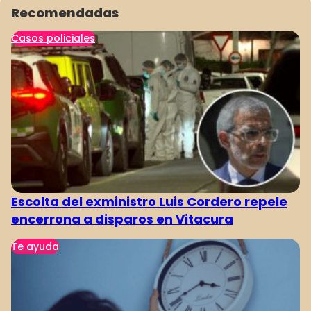
Recomendadas
Casos policiales
3
4
5
6
7
8
9
Escolta del exministro Luis Cordero repele
encerrona a disparos en Vitacura
Te ayuda