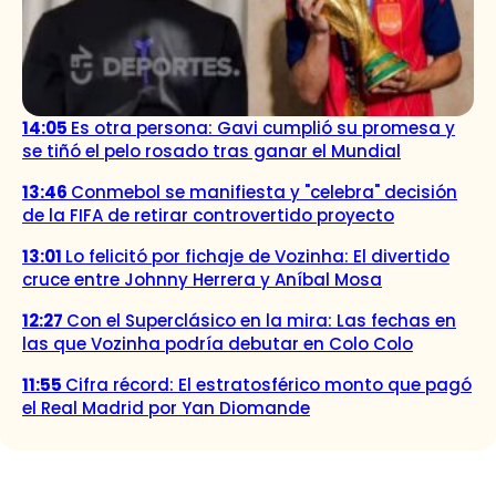
14:05
Es otra persona: Gavi cumplió su promesa y
se tiñó el pelo rosado tras ganar el Mundial
13:46
Conmebol se manifiesta y "celebra" decisión
de la FIFA de retirar controvertido proyecto
13:01
Lo felicitó por fichaje de Vozinha: El divertido
cruce entre Johnny Herrera y Aníbal Mosa
12:27
Con el Superclásico en la mira: Las fechas en
las que Vozinha podría debutar en Colo Colo
11:55
Cifra récord: El estratosférico monto que pagó
el Real Madrid por Yan Diomande