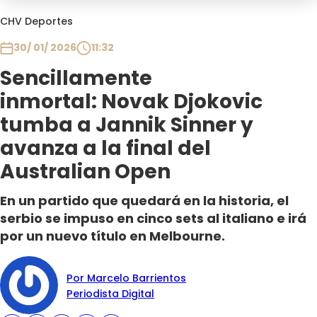
Programas
CHV Deportes
Club De La Comedia
30/ 01/ 2026
11:32
Contigo en Directo
Sencillamente
Plan Perfecto
inmortal: Novak Djokovic
El Tiempo
tumba a Jannik Sinner y
Sabingo
avanza a la final del
Todos Los Programas
Australian Open
En un partido que quedará en la historia, el
serbio se impuso en cinco sets al italiano e irá
por un nuevo título en Melbourne.
Por Marcelo Barrientos
Periodista Digital