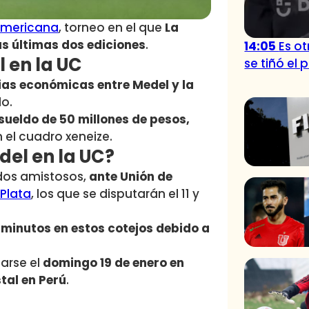
mericana
, torneo en el que
La
as últimas dos ediciones
.
14:05
Es o
l en la UC
se tiñó el 
ias económicas entre Medel y la
o.
sueldo de 50 millones de pesos,
 el cuadro xeneize.
el en la UC?
 dos amistosos,
ante Unión de
 Plata
, los que se disputarán el 11 y
 minutos en estos cotejos debido a
darse el
domingo 19 de enero en
tal en Perú
.