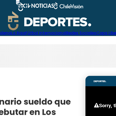
hileno
La Roja
Fútbol Internacional
Redes Sociales
Copa Lib
onario sueldo que
ebutar en Los