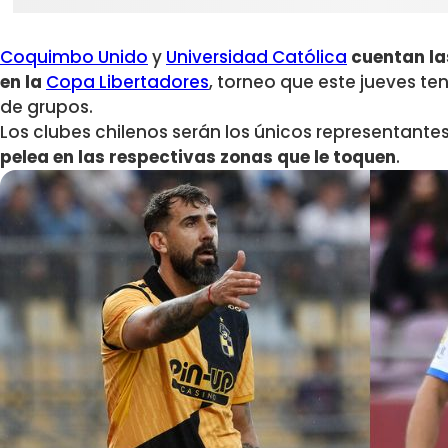
Coquimbo Unido
y
Universidad Católica
cuentan la
en la
Copa Libertadores
, torneo que este jueves te
de grupos.
Los clubes chilenos serán los únicos representante
pelea en las respectivas zonas que le toquen
.