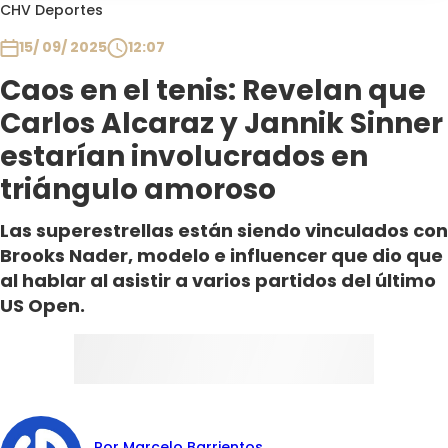
Programas
CHV Deportes
15/ 09/ 2025
12:07
Club De La Comedia
Contigo en Directo
Caos en el tenis: Revelan que
Plan Perfecto
Carlos Alcaraz y Jannik Sinner
El Tiempo
estarían involucrados en
Sabingo
triángulo amoroso
Todos Los Programas
Las superestrellas están siendo vinculados con
Brooks Nader, modelo e influencer que dio que
al hablar al asistir a varios partidos del último
US Open.
Por Marcelo Barrientos