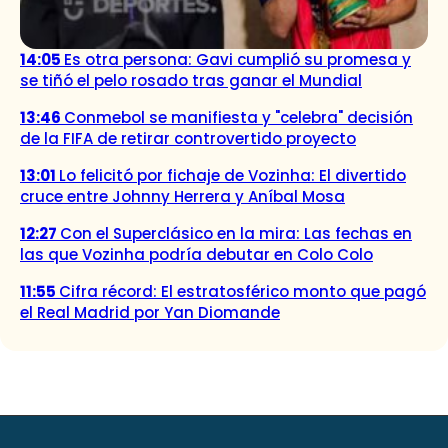
14:05
Es otra persona: Gavi cumplió su promesa y
se tiñó el pelo rosado tras ganar el Mundial
13:46
Conmebol se manifiesta y "celebra" decisión
de la FIFA de retirar controvertido proyecto
13:01
Lo felicitó por fichaje de Vozinha: El divertido
cruce entre Johnny Herrera y Aníbal Mosa
12:27
Con el Superclásico en la mira: Las fechas en
las que Vozinha podría debutar en Colo Colo
11:55
Cifra récord: El estratosférico monto que pagó
el Real Madrid por Yan Diomande