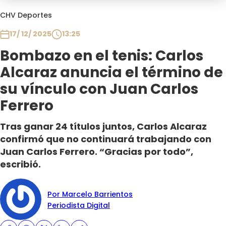
Programas
CHV Deportes
Club De La Comedia
17/ 12/ 2025
13:25
Contigo en Directo
Bombazo en el tenis: Carlos
Plan Perfecto
Alcaraz anuncia el término de
El Tiempo
su vínculo con Juan Carlos
Sabingo
Ferrero
Todos Los Programas
Tras ganar 24 títulos juntos, Carlos Alcaraz
confirmó que no continuará trabajando con
Juan Carlos Ferrero. “Gracias por todo”,
escribió.
Por Marcelo Barrientos
Periodista Digital