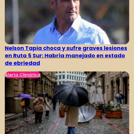
1
2
3
4
5
6
Nelson Tapia choca y sufre graves lesiones
en Ruta 5 Sur: Habría manejado en estado
de ebriedad
Alerta Climática