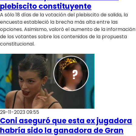
Programas
plebiscito constituyente
A sólo 18 días de la votación del plebiscito de salida, la
Club De La Comedia
encuesta estableció la brecha más alta entre las
Contigo en Directo
opciones. Asimismo, valoró el aumento de la información
Plan Perfecto
de los votantes sobre los contenidos de la propuesta
El Tiempo
constitucional.
Sabingo
Todos Los Programas
29-11-2023 09:55
Coni aseguró que esta ex jugadora
habría sido la ganadora de Gran