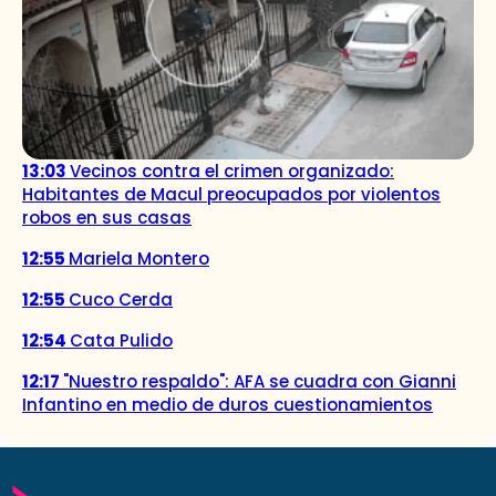
13:03
Vecinos contra el crimen organizado:
Habitantes de Macul preocupados por violentos
robos en sus casas
12:55
Mariela Montero
12:55
Cuco Cerda
12:54
Cata Pulido
12:17
"Nuestro respaldo": AFA se cuadra con Gianni
Infantino en medio de duros cuestionamientos