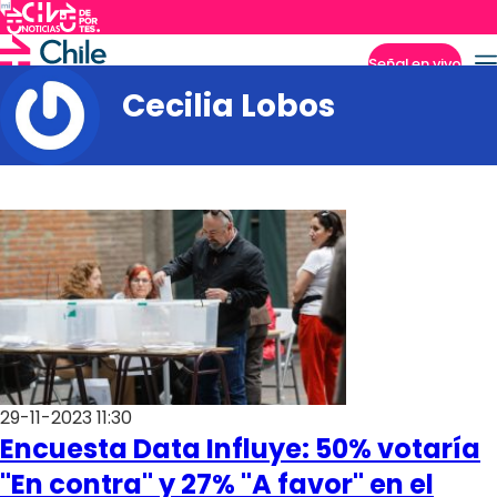
Señal en vivo
Cecilia Lobos
Imperdibles
29-11-2023 11:30
Encuesta Data Influye: 50% votaría
"En contra" y 27% "A favor" en el