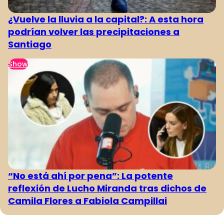
¿Vuelve la lluvia a la capital?: A esta hora
podrían volver las precipitaciones a
Santiago
Show
“No está ahí por pena”: La potente
reflexión de Lucho Miranda tras dichos de
Camila Flores a Fabiola Campillai