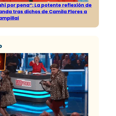
ahí por pena”: La potente reflexión de
anda tras dichos de Camila Flores a
ampillai
o