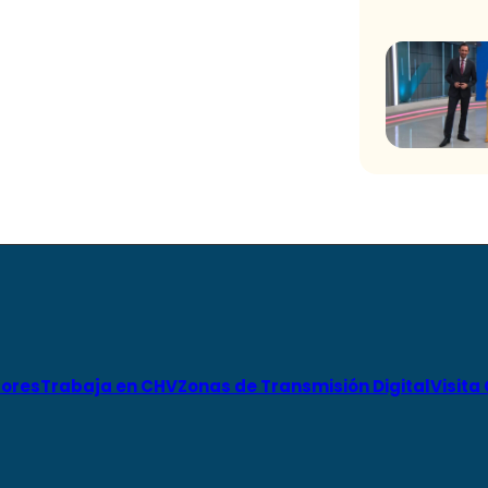
ores
Trabaja en CHV
Zonas de Transmisión Digital
Visita