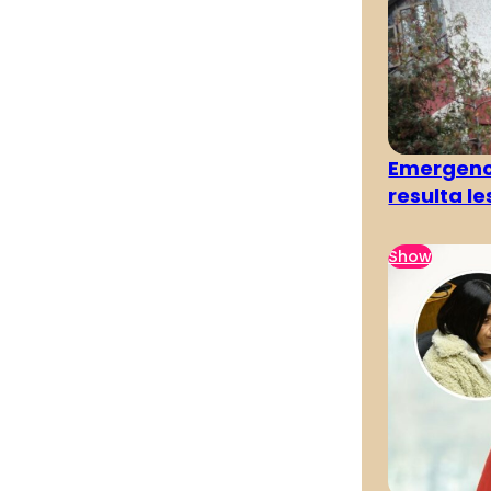
Emergenci
resulta l
Show