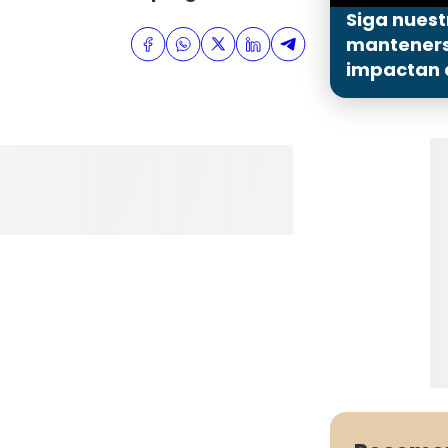
Siga nuest
mantenerse
impactan a