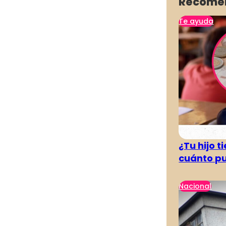
Recome
Te ayuda
¿Tu hijo 
cuánto pu
Nacional