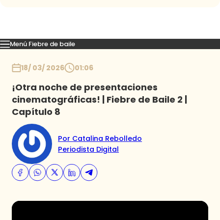
Menú Fiebre de baile
Mejores Momentos
Presentaciones
El VAR-After del baile
Capitu
Inicio
18/ 03/ 2026
01:06
¡Otra noche de presentaciones
cinematográficas! | Fiebre de Baile 2 |
Capítulo 8
Por Catalina Rebolledo
Periodista Digital