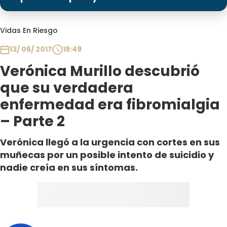
Programas
Club De La Comedia
Vidas En Riesgo
Contigo en Directo
13/ 06/ 2017
19:49
Plan Perfecto
Verónica Murillo descubrió
El Tiempo
que su verdadera
Sabingo
enfermedad era fibromialgia
Todos Los Programas
– Parte 2
Verónica llegó a la urgencia con cortes en sus
muñecas por un posible intento de suicidio y
nadie creía en sus síntomas.