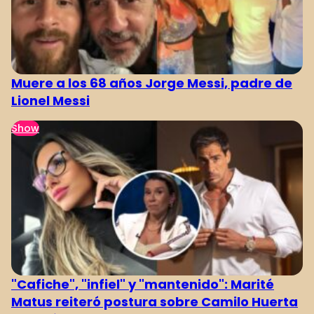
Muere a los 68 años Jorge Messi, padre de
Lionel Messi
Show
"Cafiche", "infiel" y "mantenido": Marité
Matus reiteró postura sobre Camilo Huerta