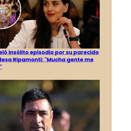
eló insólito episodio por su parecido
desa Ripamonti: "Mucha gente me
"