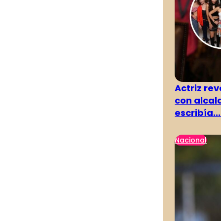
Actriz rev
con alcal
escribía...
Nacional