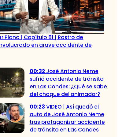
r Plano | Capítulo 81 | Rostro de
 involucrado en grave accidente de
00:32
José Antonio Neme
sufrió accidente de tránsito
en Las Condes: ¿Qué se sabe
del choque del animador?
00:23
VIDEO | Así quedó el
auto de José Antonio Neme
tras protagonizar accidente
de tránsito en Las Condes