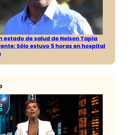
n estado de salud de Nelson Tapia
dente: Sólo estuvo 5 horas en hospital
s
o