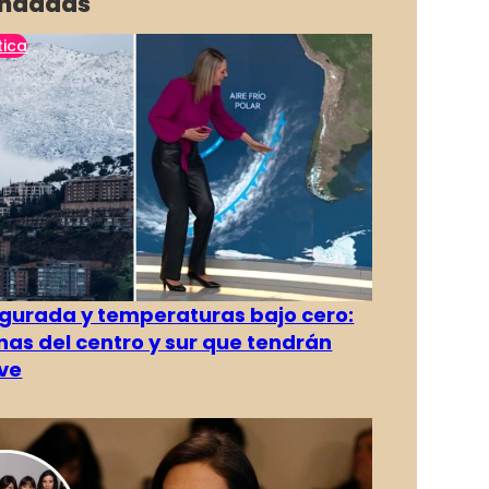
ndadas
tica
gurada y temperaturas bajo cero:
as del centro y sur que tendrán
ve