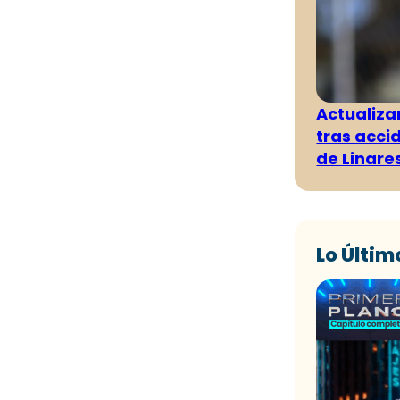
Actualiza
tras acci
de Linare
Lo Últim