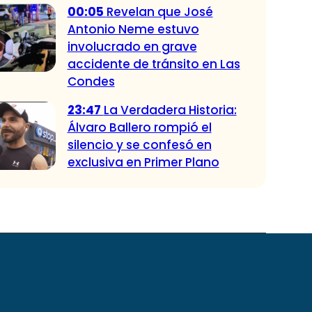
00:05
Revelan que José
Antonio Neme estuvo
involucrado en grave
accidente de tránsito en Las
Condes
23:47
La Verdadera Historia:
Álvaro Ballero rompió el
silencio y se confesó en
exclusiva en Primer Plano