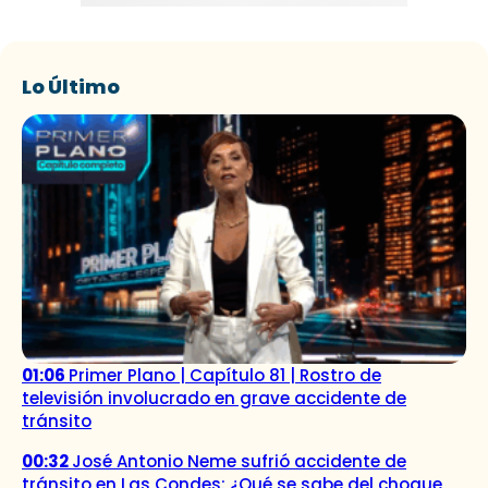
Lo Último
01:06
Primer Plano | Capítulo 81 | Rostro de
televisión involucrado en grave accidente de
tránsito
00:32
José Antonio Neme sufrió accidente de
tránsito en Las Condes: ¿Qué se sabe del choque