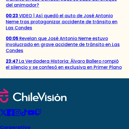
del animador?
00:23
VIDEO | Así quedó el auto de José Antonio
Neme tras protagonizar accidente de tránsito en
Las Condes
00:05
Revelan que José Antonio Neme estuvo
involucrado en grave accidente de tránsito en Las
Condes
23:47
La Verdadera Historia: Álvaro Ballero rompió
el silencio y se confesó en exclusiva en Primer Plano
Corporativo