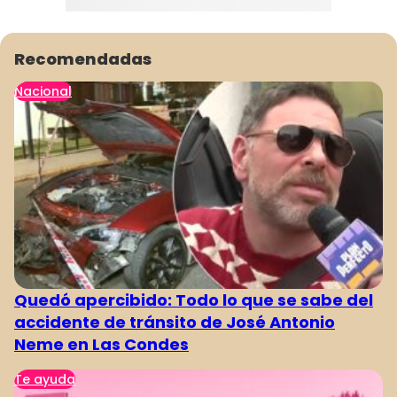
Programas
Club De La Comedia
Recomendadas
Contigo en Directo
Nacional
Plan Perfecto
El Tiempo
Sabingo
Todos Los Programas
Quedó apercibido: Todo lo que se sabe del
accidente de tránsito de José Antonio
Neme en Las Condes
Te ayuda