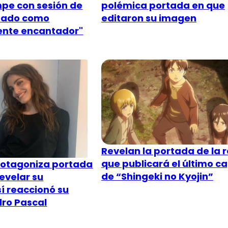
polémica portada en que
mpe con sesión de
editaron su imagen
ildado como
ente encantador"
Revelan la portada de la r
que publicará el último ca
rotagoniza portada
de “Shingeki no Kyojin”
evelar su
sí reaccionó su
ro Pascal