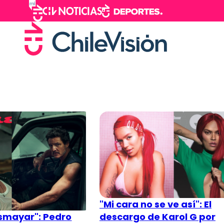
"Mi cara no se ve así": El
descargo de Karol G por
smayar": Pedro