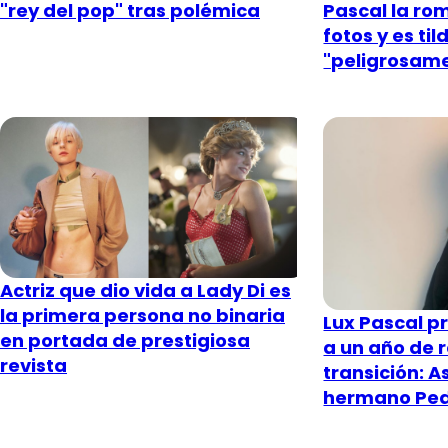
"rey del pop" tras polémica
Pascal la ro
fotos y es t
"peligrosam
Actriz que dio vida a Lady Di es
la primera persona no binaria
Lux Pascal p
en portada de prestigiosa
a un año de r
revista
transición: A
hermano Ped