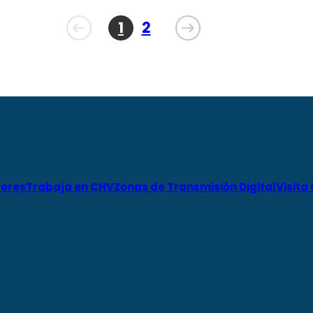
1
2
ores
Trabaja en CHV
Zonas de Transmisión Digital
Visita