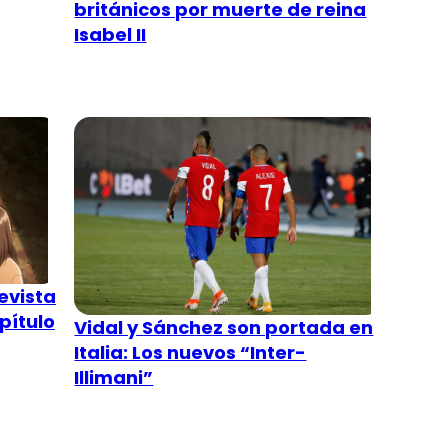
británicos por muerte de reina
Isabel II
evista
pítulo
Vidal y Sánchez son portada en
Italia: Los nuevos “Inter-
Illimani”