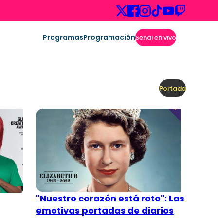
Programas
Programación
Señal en vivo
Portada
"Nuestro corazón está roto": Las
emotivas portadas de diarios