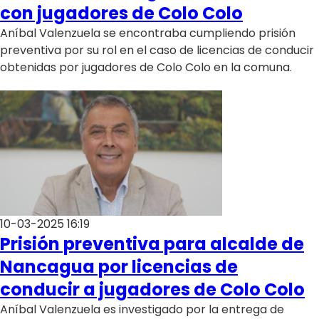
Programas
con jugadores de Colo Colo
Aníbal Valenzuela se encontraba cumpliendo prisión
Club De La Comedia
preventiva por su rol en el caso de licencias de conducir
Contigo en Directo
obtenidas por jugadores de Colo Colo en la comuna.
Plan Perfecto
El Tiempo
Sabingo
Todos Los Programas
10-03-2025 16:19
Prisión preventiva para alcalde de
Nancagua por licencias de
conducir a jugadores de Colo Colo
Aníbal Valenzuela es investigado por la entrega de