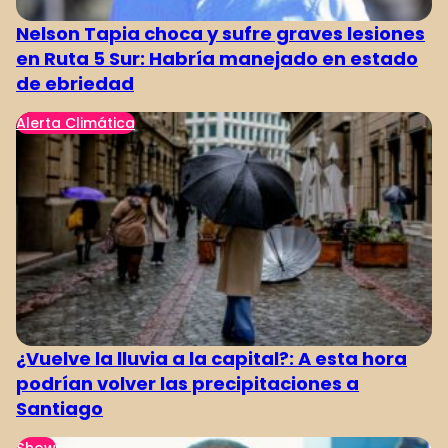
Nelson Tapia choca y sufre graves lesiones
en Ruta 5 Sur: Habría manejado en estado
de ebriedad
Alerta Climática
¿Vuelve la lluvia a la capital?: A esta hora
podrían volver las precipitaciones a
Santiago