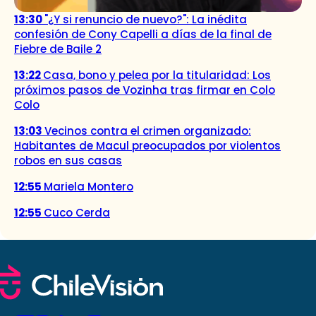
13:30
"¿Y si renuncio de nuevo?": La inédita
confesión de Cony Capelli a días de la final de
Fiebre de Baile 2
13:22
Casa, bono y pelea por la titularidad: Los
próximos pasos de Vozinha tras firmar en Colo
Colo
13:03
Vecinos contra el crimen organizado:
Habitantes de Macul preocupados por violentos
robos en sus casas
12:55
Mariela Montero
12:55
Cuco Cerda