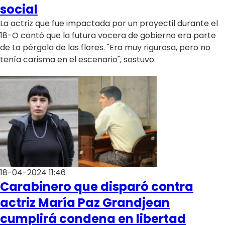
Programas
social
La actriz que fue impactada por un proyectil durante el
Club De La Comedia
18-O contó que la futura vocera de gobierno era parte
Contigo en Directo
de La pérgola de las flores. "Era muy rigurosa, pero no
Plan Perfecto
tenía carisma en el escenario", sostuvo.
El Tiempo
Sabingo
Todos Los Programas
18-04-2024 11:46
Carabinero que disparó contra
actriz María Paz Grandjean
cumplirá condena en libertad