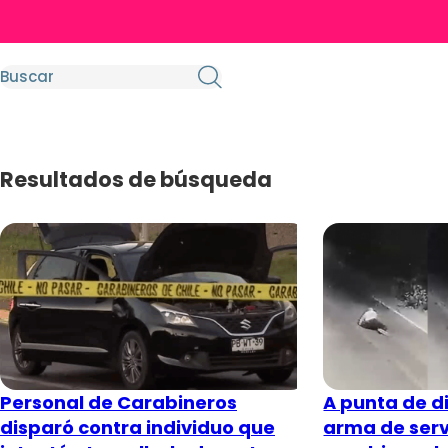
Resultados de búsqueda
Personal de Carabineros
A punta de d
disparó contra individuo que
arma de servi