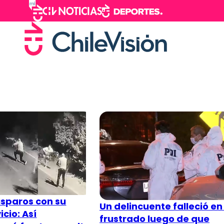
isparos con su
Un delincuente falleció en
cio: Así
frustrado luego de que