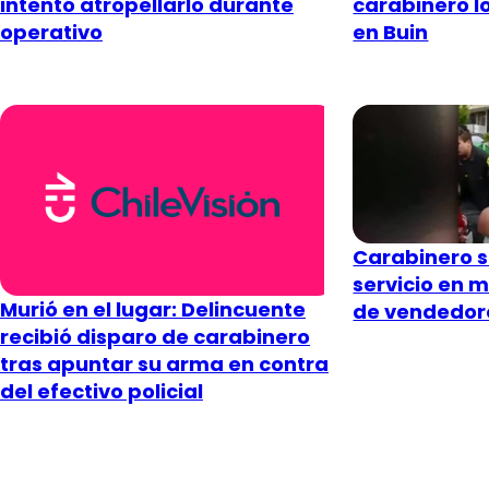
intentó atropellarlo durante
carabinero lo
operativo
en Buin
Carabinero 
servicio en 
Murió en el lugar: Delincuente
de vendedor
recibió disparo de carabinero
tras apuntar su arma en contra
del efectivo policial