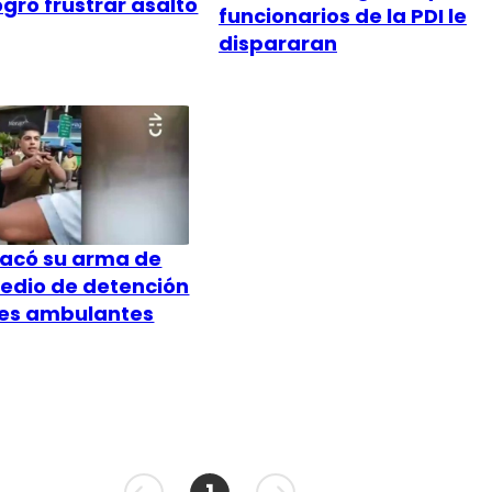
gró frustrar asalto
funcionarios de la PDI le
dispararan
sacó su arma de
medio de detención
es ambulantes